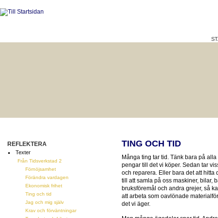
ST
HÅLLBAR LIVSKVALITET
BÄTTRE PÅ JOBBET?
TING OCH TID
REFLEKTERA
Texter
Många ting tar tid. Tänk bara på alla
Från Tidsverkstad 2
pengar till det vi köper. Sedan tar vi
Förnöjsamhet
och reparera. Eller bara det att hit
Förändra vardagen
till att samla på oss maskiner, bilar,
Ekonomisk frihet
bruksföremål och andra grejer, så kan 
Ting och tid
att arbeta som oavlönade materialförva
Jag och mig själv
det vi äger.
Krav och förväntningar