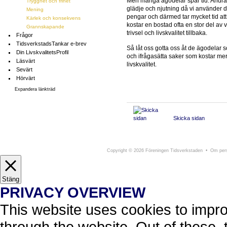
Men många ägodelar spar tid. Andra
Trygghet och frihet
glädje och njutning då vi använder
Mening
pengar och därmed tar mycket tid att 
Kärlek och konsekvens
kostar en bostad ofta en stor del av
Grannskapande
trivsel och livskvalitet tillbaka.
Frågor
TidsverkstadsTankar e-brev
Så låt oss gotta oss åt de ägodelar 
Din LivskvalitetsProfil
och ifrågasätta saker som kostar me
Läsvärt
livskvalitet.
Sevärt
Hörvärt
Expandera länkträd
Skicka sidan
Föreningen Tidsverkstaden
Södra Larmga
Copyright
©
2026 Föreningen Tidsverkstaden •
Om pers
Stäng
PRIVACY OVERVIEW
This website uses cookies to impr
through the website. Out of these, 