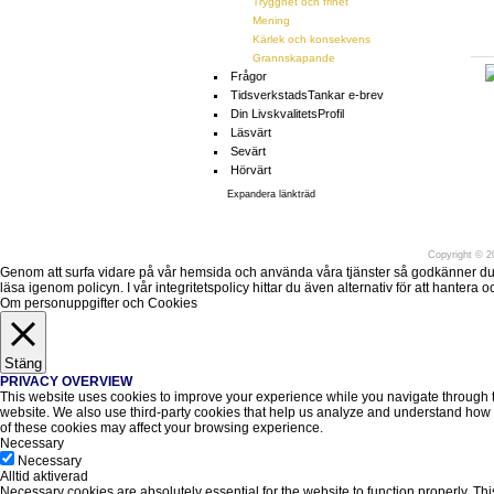
Trygghet och frihet
Mening
Kärlek och konsekvens
Grannskapande
Frågor
TidsverkstadsTankar e-brev
Din LivskvalitetsProfil
Läsvärt
Sevärt
Hörvärt
Expandera länkträd
Före
Copyright
©
20
Genom att surfa vidare på vår hemsida och använda våra tjänster så godkänner du att v
läsa igenom policyn. I vår integritetspolicy hittar du även alternativ för att hantera
Om personuppgifter och Cookies
Stäng
PRIVACY OVERVIEW
This website uses cookies to improve your experience while you navigate through the
website. We also use third-party cookies that help us analyze and understand how y
of these cookies may affect your browsing experience.
Necessary
Necessary
Alltid aktiverad
Necessary cookies are absolutely essential for the website to function properly. Thi