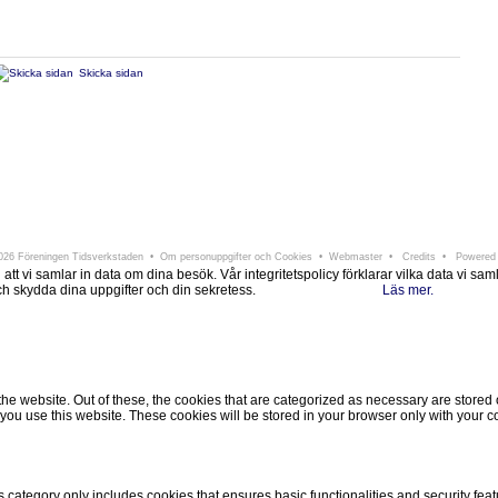
Skicka sidan
ningen Tidsverkstaden
Södra Larmgatan 6 • 411 16 Göteborg • e-post:
info@tidsverkstad
26 Föreningen Tidsverkstaden •
Om personuppgifter och Cookies
•
Webmaster
•
Credits
• Powered
i samlar in data om dina besök. Vår integritetspolicy förklarar vilka data vi samlar i
 och skydda dina uppgifter och din sekretess.
Läs mer.
Ok, jag förstår.
Avvisa
 website. Out of these, the cookies that are categorized as necessary are stored on
ou use this website. These cookies will be stored in your browser only with your co
s category only includes cookies that ensures basic functionalities and security fea