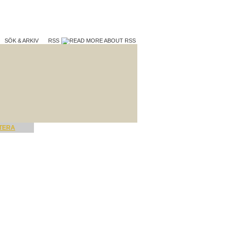
SÖK & ARKIV
RSS
TERA
VAD VI GÖR