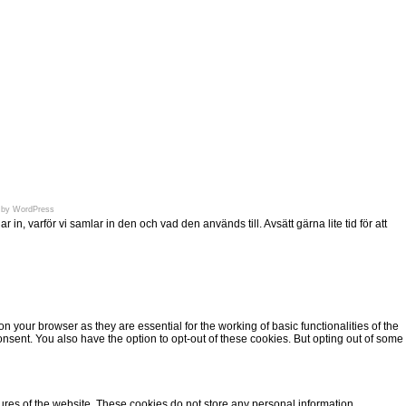
en.se
 by
WordPress
n, varför vi samlar in den och vad den används till. Avsätt gärna lite tid för att
 your browser as they are essential for the working of basic functionalities of the
nsent. You also have the option to opt-out of these cookies. But opting out of some
tures of the website. These cookies do not store any personal information.