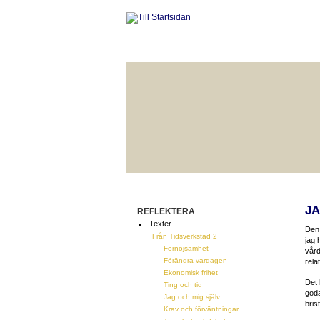
HÅLLBAR LIVSKVALITET
BÄ
JA
REFLEKTERA
Texter
Den 
Från Tidsverkstad 2
jag 
Förnöjsamhet
vård
Förändra vardagen
rela
Ekonomisk frihet
Det 
Ting och tid
goda
Jag och mig själv
bris
Krav och förväntningar