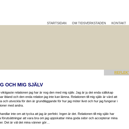
STARTSIDAN
OM TIDSVERKSTADEN
KONTAKT
TTRE PÅ JOBBET?
HÅLLBAR UTVECKLING
REFLEK
G OCH MIG SJÄLV
viktigaste relationen jag har är nog den med mig själv. Jag är ju det enda sällskap
har ibland och den enda relation jag inte kan lämna. Relationen till mig själv är värd att
a och utveckla för den är grundläggande för hur jag möter livet och hur jag fungerar i
tioner med andra.
handlar inte om att tycka att jag är perfekt. Ingen är det. Relationen till mig själv har
 förutsättningar att vara bra om jag uppskattar mina goda sidor och accepterar mina
ter. Det är väl det mina vänner gör…