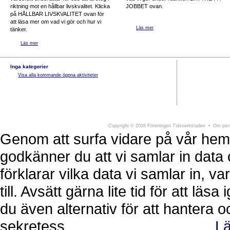
riktning mot en hållbar livskvalitet. Klicka
JOBBET ovan.
på HÅLLBAR LIVSKVALITET ovan för
att läsa mer om vad vi gör och hur vi
Läs mer
tänker.
Läs mer
Inga kategorier
Visa alla kommande öppna aktiviteter
Föreningen Tidsverkstaden
Södra Larmga
Copyright
©
2026 Föreningen Tidsverkstaden •
Om pers
Genom att surfa vidare på vår hem
godkänner du att vi samlar in data 
förklarar vilka data vi samlar in, 
till. Avsätt gärna lite tid för att läs
du även alternativ för att hantera 
sekretess.
Lä
Ok, jag förstår.
Avvisa