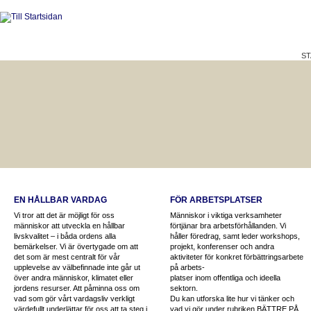
ST
HÅLLBAR LIVSKVALITET
BÄTTRE PÅ JOBBET?
EN HÅLLBAR VARDAG
FÖR ARBETSPLATSER
Vi tror att det är möjligt för oss
Människor i viktiga verksamheter
människor att utveckla en hållbar
förtjänar bra arbetsförhållanden. Vi
livskvalitet – i båda ordens alla
håller föredrag, samt leder workshops,
bemärkelser. Vi är övertygade om att
projekt, konferenser och andra
det som är mest centralt för vår
aktiviteter för konkret förbättringsarbete
upplevelse av välbefinnade inte går ut
på arbets-
över andra människor, klimatet eller
platser inom offentliga och ideella
jordens resurser. Att påminna oss om
sektorn.
vad som gör vårt vardagsliv verkligt
Du kan utforska lite hur vi tänker och
värdefullt underlättar för oss att ta steg i
vad vi gör under rubriken BÄTTRE PÅ