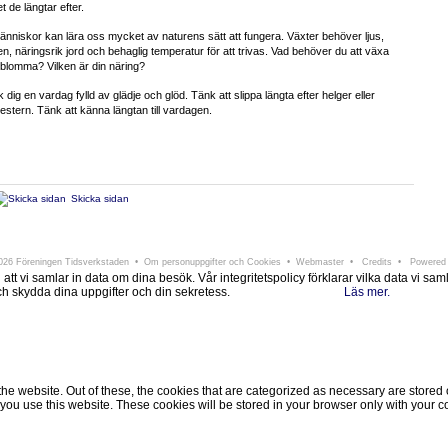
det de längtar efter.
änniskor kan lära oss mycket av naturens sätt att fungera. Växter behöver ljus,
en, näringsrik jord och behaglig temperatur för att trivas. Vad behöver du att växa
blomma? Vilken är din näring?
 dig en vardag fylld av glädje och glöd. Tänk att slippa längta efter helger eller
stern. Tänk att känna längtan till vardagen.
Skicka sidan
ningen Tidsverkstaden
Södra Larmgatan 6 • 411 16 Göteborg • e-post:
info@tidsverkstad
26 Föreningen Tidsverkstaden •
Om personuppgifter och Cookies
•
Webmaster
•
Credits
• Powered
i samlar in data om dina besök. Vår integritetspolicy förklarar vilka data vi samlar i
 och skydda dina uppgifter och din sekretess.
Läs mer.
Ok, jag förstår.
Avvisa
 website. Out of these, the cookies that are categorized as necessary are stored on
ou use this website. These cookies will be stored in your browser only with your co