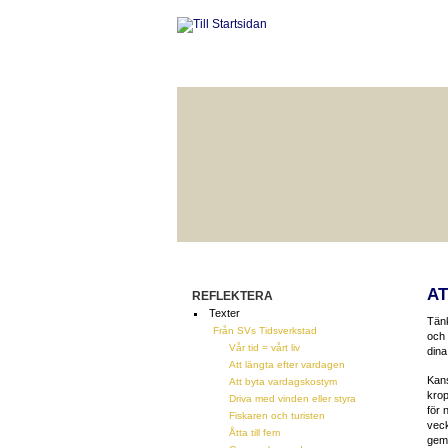
HÅLLBAR LIVSKVALITET
BÄ
AT
REFLEKTERA
Texter
Tänk
Från SVs Tidsverkstad
och 
Vår tid = vårt liv
dina
Att längta efter vardagen
Kan
Att byta vardagskostym
krop
Driva med vinden eller styra
för 
Fiskaren och turisten
veck
Åtta till fem
geme