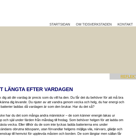
STARTSIDAN
OM TIDSVERKSTADEN
KONTAKT
TTRE PÅ JOBBET?
HÅLLBAR UTVECKLING
REFLEK
T LÄNGTA EFTER VARDAGEN
 dig att din vardag är precis som du vill ha den. Du får det du behöver för att må bra
känna dig levande. Du njuter av att vandra genom vecka och helg, du har energi och
 batterier laddas då vardagen är som den brukar. Har du det så?
ske har du det som många andra människor – de som känner energin lakas ur
p och själ under färden från måndag till fredag. Som behöver helgen för att ladda om
nästa vecka. Eller tillhör du de som inte lyckas ladda batterierna ens under
ändans obrutna tidsspann, utan förvandlar helgens möjliga vila, närvaro, glädje och
nskap till hemvist för upplevda måsten och borden. De som längtar men sällan får