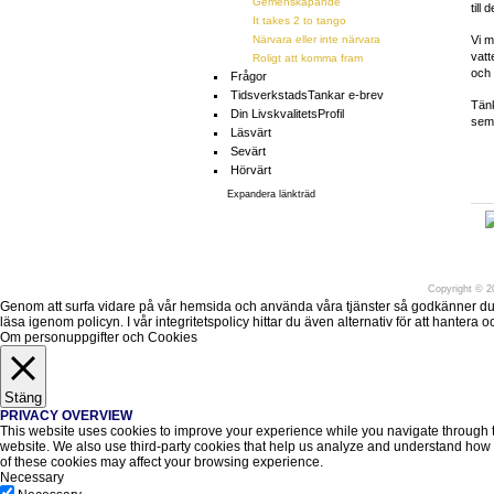
Gemenskapande
till 
It takes 2 to tango
Närvara eller inte närvara
Vi m
vatt
Roligt att komma fram
och 
Frågor
TidsverkstadsTankar e-brev
Tänk
Din LivskvalitetsProfil
seme
Läsvärt
Sevärt
Hörvärt
Expandera länkträd
Före
Copyright
©
20
Genom att surfa vidare på vår hemsida och använda våra tjänster så godkänner du att v
läsa igenom policyn. I vår integritetspolicy hittar du även alternativ för att hantera
Om personuppgifter och Cookies
Stäng
PRIVACY OVERVIEW
This website uses cookies to improve your experience while you navigate through the
website. We also use third-party cookies that help us analyze and understand how y
of these cookies may affect your browsing experience.
Necessary