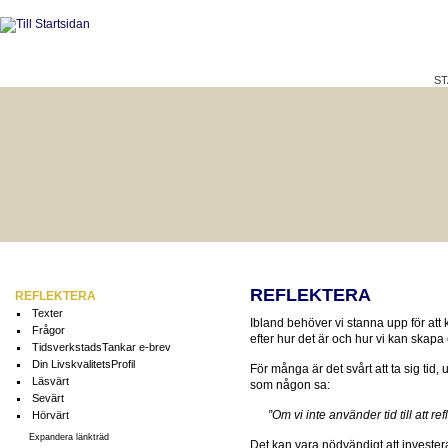
ST
HÅLLBAR LIVSKVALITET
BÄTTRE PÅ JOBBET?
REFLEKTERA
REFLEKTERA
Texter
Ibland behöver vi stanna upp för a
Frågor
efter hur det är och hur vi kan skapa 
TidsverkstadsTankar e-brev
Din LivskvalitetsProfil
För många är det svårt att ta sig tid, u
Läsvärt
som någon sa:
Sevärt
”Om vi inte använder tid till att ref
Hörvärt
Expandera länkträd
Det kan vara nödvändigt att investera lit