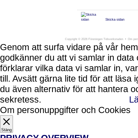
Skicka sidan
Föreningen Tidsverkstaden
Södra Larmga
Copyright
©
2026 Föreningen Tidsverkstaden •
Om pers
Genom att surfa vidare på vår hem
godkänner du att vi samlar in data 
förklarar vilka data vi samlar in, 
till. Avsätt gärna lite tid för att läs
du även alternativ för att hantera 
sekretess.
Lä
Ok, jag förstår.
Avvisa
Om personuppgifter och Cookies
Stäng
PRIVACY OVERVIEW