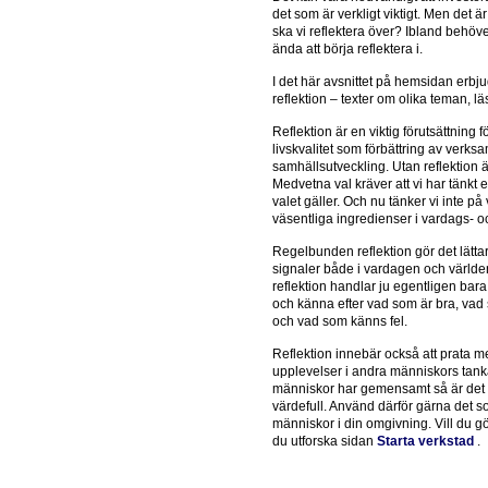
det som är verkligt viktigt. Men det ä
ska vi reflektera över? Ibland behöver
ända att börja reflektera i.
I det här avsnittet på hemsidan erbjud
reflektion – texter om olika teman, lä
Reflektion är en viktig förutsättning
livskvalitet som förbättring av verk
samhällsutveckling. Utan reflektion ä
Medvetna val kräver att vi har tänkt ef
valet gäller. Och nu tänker vi inte p
väsentliga ingredienser i vardags- oc
Regelbunden reflektion gör det lätta
signaler både i vardagen och världe
reflektion handlar ju egentligen bara
och känna efter vad som är bra, vad 
och vad som känns fel.
Reflektion innebär också att prata m
upplevelser i andra människors tank
människor har gemensamt så är det at
värdefull. Använd därför gärna det som 
människor i din omgivning. Vill du g
du utforska sidan
Starta verkstad
.