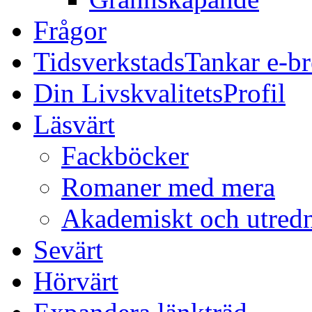
Frågor
TidsverkstadsTankar e-b
Din LivskvalitetsProfil
Läsvärt
Fackböcker
Romaner med mera
Akademiskt och utred
Sevärt
Hörvärt