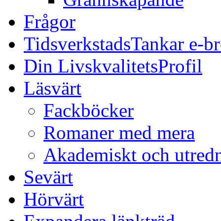
Frågor
TidsverkstadsTankar e-b
Din LivskvalitetsProfil
Läsvärt
Fackböcker
Romaner med mera
Akademiskt och utred
Sevärt
Hörvärt