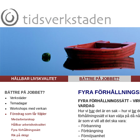
HÅLLBAR LIVSKVALITET
BÄTTRE PÅ JOBBET?
FYRA FÖRHÅLLNINGS
BÄTTRE PÅ JOBBET?
Verkstäder
FYRA FÖRHÅLLNINGSSÄTT – VIR
Temadagar
VARDAG
Workshops med verkan
Hur vi
har
det är en sak – hur vi
tar
de
Föredrag som får följder
förhållningssätt vi kan välja på då någ
Medarbetarskap
är som vi vill att det ska vara:
Hållbar arbetslivskvalitet
– Förbanning
Fyra förhållningssätt
– Förträngning
Rik på riktigt
– Förnöjsamhet