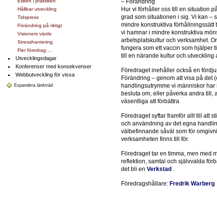
Etiken i praktiken
– Förändring
Hur vi förhåller oss till en situation
Hållbar utveckling
grad som situationen i sig. Vi kan – 
Tidspress
mindre konstruktiva förhållningssätt t
Förändring på riktigt
vi hamnar i mindre konstruktiva mönst
Visioners värde
arbetsplatskultur och verksamhet. O
Stresshantering
fungera som ett vaccin som hjälper ti
Fler föredrag …
till en närande kultur och utvecklin
Utvecklingsdagar
Konferenser med konsekvenser
Föredraget inehåller också en fördju
Webbutveckling för vissa
Förändring – genom att visa på det (of
handlingsutrymme vi människor har in
Expandera länkträd
besluta om, eller påverka andra till, 
väsentliga att förbättra
Föredraget syftar framför allt till att 
och användning av det egna handlings
välbefinnande såväl som för omgivn
verksamheten finns till för.
Föredraget tar en timma, men med mer 
reflektion, samtal och självvalda förb
det bli en
Verkstad
.
Föredragshållare:
Fredrik Warberg