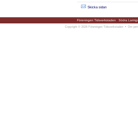
Skicka sidan
Föreningen Tidsverkstaden
Södra Larmga
Copyright
©
2026 Föreningen Tidsverkstaden •
Om pers