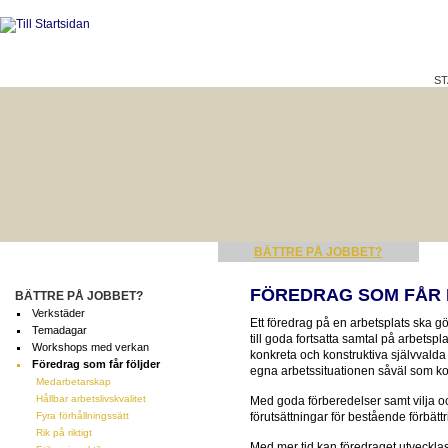
ST
HÅLLBAR LIVSKVALITET
BÄTTRE PÅ JOBBET?
FÖREDRAG SOM FÅR
BÄTTRE PÅ JOBBET?
Verkstäder
Ett föredrag på en arbetsplats ska g
Temadagar
till goda fortsatta samtal på arbetspl
Workshops med verkan
konkreta och konstruktiva självvalda 
Föredrag som får följder
egna arbetssituationen såväl som ko
Medarbetarskap
Hållbar arbetslivskvalitet
Med goda förberedelser samt vilja och
Fyra förhållningssätt
förutsättningar för bestående förbättr
Rik på riktigt
Med mer tid kan föredraget utvecklas 