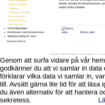
Etiken i praktiken
arbete, kanske till ett seminarium, 
Hållbar utveckling
under andra rubriker.
Tidspress
Förändring på riktigt
Visioners värde
Stresshantering
Fler föredrag …
Utvecklingsdagar
Konferenser med konsekvenser
Skicka sidan
Webbutveckling för vissa
Expandera länkträd
Föreningen Tidsverkstaden
Södra Larmga
Copyright
©
2026 Föreningen Tidsverkstaden •
Om pers
Genom att surfa vidare på vår hem
godkänner du att vi samlar in data 
förklarar vilka data vi samlar in, 
till. Avsätt gärna lite tid för att läs
du även alternativ för att hantera 
sekretess.
Lä
Ok, jag förstår.
Avvisa