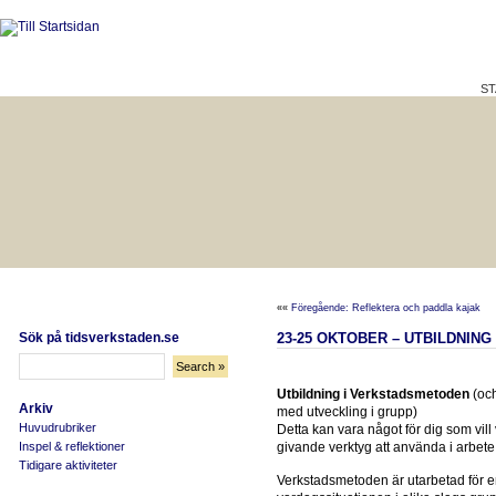
ST
HÅLLBAR LIVSKVALITET
BÄTTRE PÅ JOBBET?
««
Föregående: Reflektera och paddla kajak
Sök på tidsverkstaden.se
23-25 OKTOBER – UTBILDNIN
Utbildning i Verkstadsmetoden
(och
Arkiv
med utveckling i grupp)
Huvudrubriker
Detta kan vara något för dig som vil
Inspel & reflektioner
givande verktyg att använda i arbet
Tidigare aktiviteter
Verkstadsmetoden är utarbetad för e