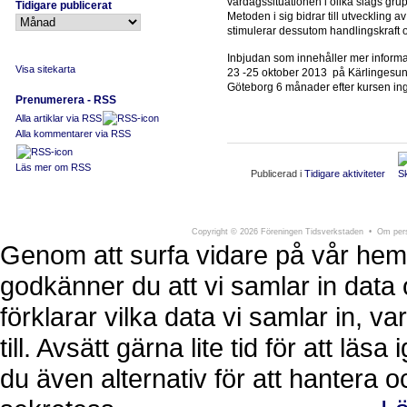
vardagssituationen i olika slags grup
Tidigare publicerat
Metoden i sig bidrar till utveckling
stimulerar dessutom handlingskraft o
Inbjudan som innehåller mer informa
Visa sitekarta
23 -25 oktober 2013 på Kärlingesun
Göteborg 6 månader efter kursen in
Prenumerera - RSS
Alla artiklar via RSS
Alla kommentarer via RSS
Läs mer om RSS
Publicerad i
Tidigare aktiviteter
Föreningen Tidsverkstaden
Södra Larmga
Copyright
©
2026 Föreningen Tidsverkstaden •
Om pers
Genom att surfa vidare på vår hem
godkänner du att vi samlar in data 
förklarar vilka data vi samlar in, 
till. Avsätt gärna lite tid för att läs
du även alternativ för att hantera 