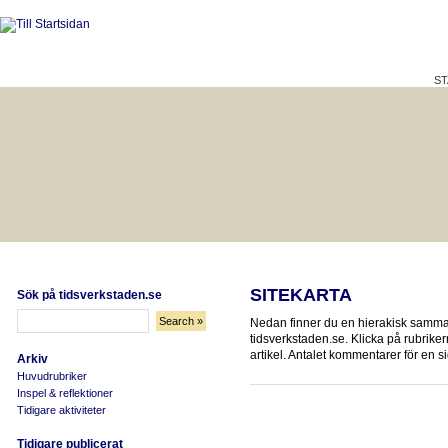
ST
HÅLLBAR LIVSKVALITET
BÄTTRE PÅ JOBBET?
SITEKARTA
Sök på tidsverkstaden.se
Nedan finner du en hierakisk sammans
tidsverkstaden.se. Klicka på rubrikern
artikel. Antalet kommentarer för en s
Arkiv
Huvudrubriker
Inspel & reflektioner
Tidigare aktiviteter
Tidigare publicerat