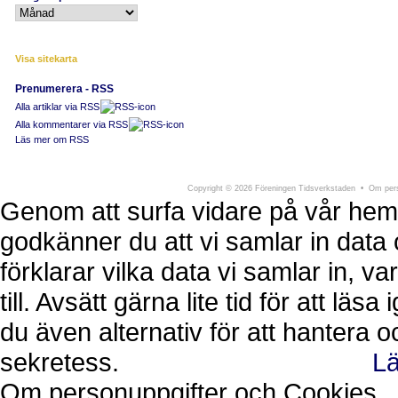
Visa sitekarta
Prenumerera - RSS
Alla artiklar via RSS
Alla kommentarer via RSS
Läs mer om RSS
Föreningen Tidsverkstaden
Södra Larmga
Copyright
©
2026 Föreningen Tidsverkstaden •
Om pers
Genom att surfa vidare på vår hem
godkänner du att vi samlar in data 
förklarar vilka data vi samlar in, 
till. Avsätt gärna lite tid för att läs
du även alternativ för att hantera 
sekretess.
Lä
Ok, jag förstår.
Avvisa
Om personuppgifter och Cookies