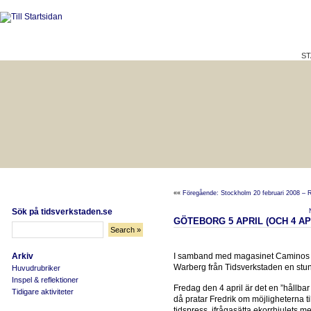
ST
HÅLLBAR LIVSKVALITET
BÄTTRE PÅ JOBBET?
««
Föregående: Stockholm 20 februari 2008 –
Sök på tidsverkstaden.se
GÖTEBORG 5 APRIL (OCH 4 AP
Arkiv
I samband med magasinet Caminos a
Warberg från Tidsverkstaden en stun
Huvudrubriker
Inspel & reflektioner
Fredag den 4 april är det en ”hållba
Tidigare aktiviteter
då pratar Fredrik om möjligheterna ti
tidspress, ifrågasätta ekorrhjulets 