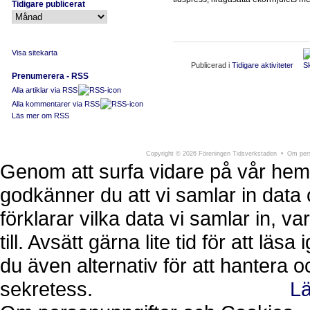
Tidigare publicerat
Visa sitekarta
Publicerad i
Tidigare aktiviteter
Prenumerera - RSS
Alla artiklar via RSS
Alla kommentarer via RSS
Läs mer om RSS
Föreningen Tidsverkstaden
Södra Larmga
Copyright
©
2026 Föreningen Tidsverkstaden •
Om pers
Genom att surfa vidare på vår hem
godkänner du att vi samlar in data 
förklarar vilka data vi samlar in, 
till. Avsätt gärna lite tid för att läs
du även alternativ för att hantera 
sekretess.
Lä
Ok, jag förstår.
Avvisa