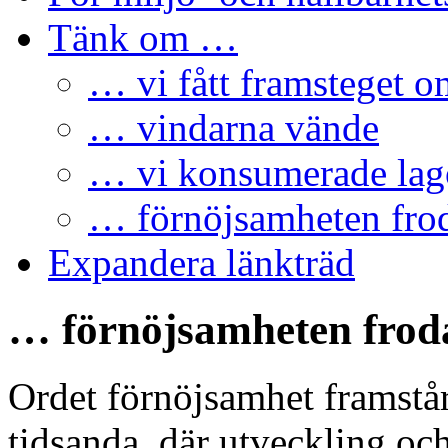
Tänk om …
… vi fått framsteget 
… vindarna vände
… vi konsumerade la
… förnöjsamheten fro
Expandera länkträd
… förnöjsamheten frod
Ordet förnöjsamhet framstå
tidsanda, där utveckling och