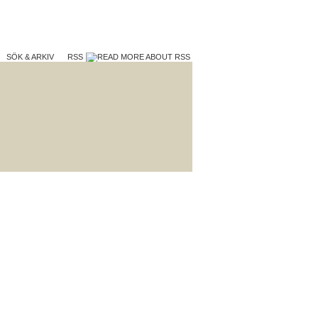
SÖK & ARKIV
RSS
TERA
VAD VI GÖR