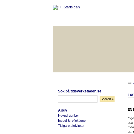
HÅLLBAR LIVSKVALITET
BÄ
««
F
Sök på tidsverkstaden.se
14/
EN 
Arkiv
Huvudrubriker
Inge
Inspel & reflektioner
oss 
Tidigare aktiviteter
med 
om s