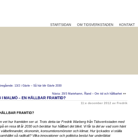
STARTSIDAN
OM TIDSVERKSTADEN
KONTAKT
TTRE PÅ JOBBET?
HÅLLBAR UTVECKLING
REFLEK
öregående: 13/2 i Gävle – Så här blir Gävle 2030
Nästa: 20/3 Mariehamn, Åland – Om tid och hållbarhet
»»
3 I MALMÖ – EN HÅLLBAR FRAMTID?
11:e december 2012 av Fredrik
HÅLLBAR FRAMTID?
n vet hur framtiden ser ut. Trots detta tar Fredrik Warberg från Tidsverkstaden med
på en resa till år 2030 och berättar hur hållbart det blivit. Vi får ta del av vad som hänt
välbefinnandet, ekonomin, konsumtionsmönster och klimat. Hur lyckades vi ställa
amhället så radikalt? Vilka innovationer och politiska beslut har underlättat