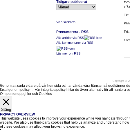
Tidigare publicerat
förä
vi k
Tid:
Visa sitekarta
Plat
Prenumerera - RSS
Fritt
Alla artiklar via RSS
Före
Alla kommentarer via RSS
Läs mer om RSS
Före
Copyright
©
20
Genom att surfa vidare på vår hemsida och använda våra tjänster så godkänner du att v
läsa igenom policyn. I vår integritetspolicy hittar du även alternativ för att hantera
Om personuppgifter och Cookies
Stäng
PRIVACY OVERVIEW
This website uses cookies to improve your experience while you navigate through the
website. We also use third-party cookies that help us analyze and understand how y
of these cookies may affect your browsing experience.