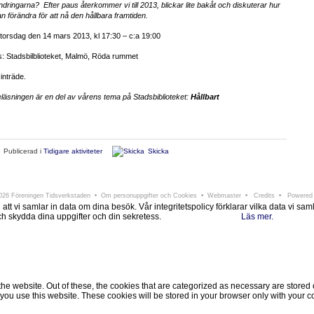
ndringarna? Efter paus återkommer vi till 2013, blickar lite bakåt och diskuterar hur
an förändra för att nå den hållbara framtiden.
 torsdag den 14 mars 2013, kl 17:30 – c:a 19:00
s: Stadsbilblioteket, Malmö, Röda rummet
 inträde.
läsningen är en del av vårens tema på Stadsbiblioteket:
Hållbart
Publicerad i
Tidigare aktiviteter
Skicka
ningen Tidsverkstaden
Södra Larmgatan 6 • 411 16 Göteborg • e-post:
info@tidsverkstad
26 Föreningen Tidsverkstaden •
Om personuppgifter och Cookies
•
Webmaster
•
Credits
• Powered
i samlar in data om dina besök. Vår integritetspolicy förklarar vilka data vi samlar i
 och skydda dina uppgifter och din sekretess.
Läs mer.
Ok, jag förstår.
Avvisa
 website. Out of these, the cookies that are categorized as necessary are stored on
ou use this website. These cookies will be stored in your browser only with your co