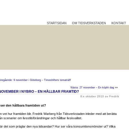
STARTSIDAN
OM TIDSVERKSTADEN
KONTAKT
TTRE PÅ JOBBET?
HÅLLBAR UTVECKLING
REFLEK
öregående: 9 november i Göteborg – Timeshifters tematräff
Nästa: 27 november – En köpfri dag
»»
 NOVEMBER I NYBRO – EN HÅLLBAR FRAMTID?
8:e oktober 2010 av Fredrik
 ser den hållbara framtiden ut?
n vet hur framtiden blir. Fredrik Warberg från Tidsverkstaden inleder med att berätta
rån scenarier om livsstilsförändringar och hållbar livskvalitet.
är det som präglar den nya tidsandan? Hur ser våra konsumtionsmönster ut? Vilka