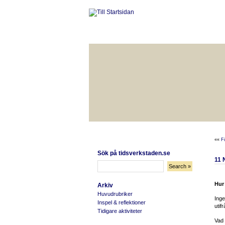
HÅLLBAR LIVSKVALITET
BÄ
««
F
Sök på tidsverkstaden.se
11
Hur
Arkiv
Huvudrubriker
Inge
Inspel & reflektioner
utif
Tidigare aktiviteter
Vad 