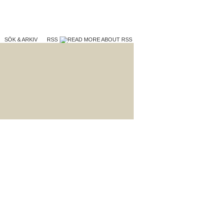
SÖK & ARKIV
RSS
TERA
VAD VI GÖR