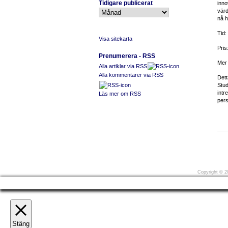
Tidigare publicerat
inno
värd
nå h
Tid:
Visa sitekarta
Pris:
Prenumerera - RSS
Mer 
Alla artiklar via RSS
Alla kommentarer via RSS
Dett
Stud
intr
Läs mer om RSS
pers
Före
Copyright
©
20
Stäng