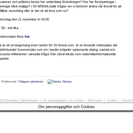
vationer och politiska beslut har underlättat förändringen? Hur har förskjutningar i
eringar blivit möjliga? I SV ARENA ställs frågan om vi behöver ändra vår livsstil för att
ållbar utveckling eller är det ok att leva som nu?
 torsdag den 11 november kl 18:00
 50:- inkl fika
information finns
här
a är ett arrangemang inom ramen för SV Arena som
är en levande mötesplats där
ieförbundet Vuxenskolan runt om i landet erbjuder spännande dialog, samtal och
essanta reflektioner i aktuella frågor från såväl lokala som nationella/internationella
pektiv
Publicerad i
Tidigare aktiviteter
Skicka
ningen Tidsverkstaden
Södra Larmgatan 6 • 411 16 Göteborg • e-post:
info@tidsverkstad
26 Föreningen Tidsverkstaden •
Om personuppgifter och Cookies
•
Webmaster
•
Credits
• Powered
Om personuppgifter och Cookies