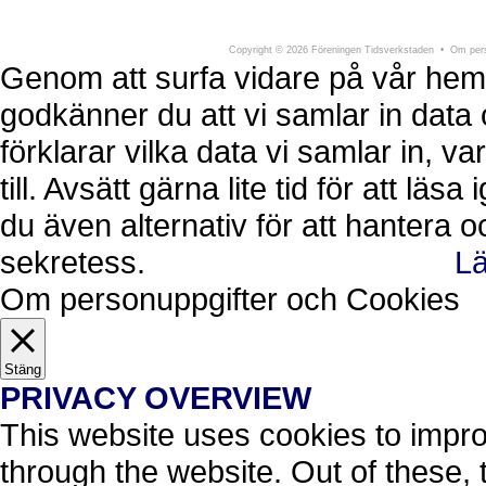
Föreningen Tidsverkstaden
Södra Larmga
Copyright
©
2026 Föreningen Tidsverkstaden •
Om pers
Genom att surfa vidare på vår hem
godkänner du att vi samlar in data 
förklarar vilka data vi samlar in, 
till. Avsätt gärna lite tid för att läs
du även alternativ för att hantera 
sekretess.
Lä
Ok, jag förstår.
Avvisa
Om personuppgifter och Cookies
Stäng
PRIVACY OVERVIEW
This website uses cookies to impr
through the website. Out of these, 