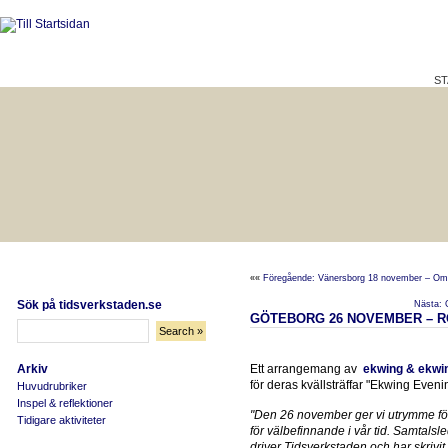
ST
HÅLLBAR LIVSKVALITET
BÄTTRE PÅ JOBBET?
««
Föregående: Vänersborg 18 november – Om 
Sök på tidsverkstaden.se
Nästa: G
GÖTEBORG 26 NOVEMBER – R
Arkiv
Ett arrangemang av
ekwing & ekwi
för deras kvällsträffar "Ekwing Eveni
Huvudrubriker
Inspel & reflektioner
"Den 26 november ger vi utrymme för 
Tidigare aktiviteter
för välbefinnande i vår tid. Samtalsl
driver Tidsverkstaden och har skrivit