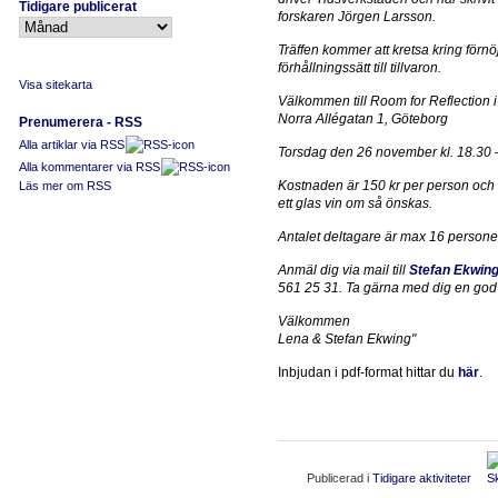
Tidigare publicerat
forskaren Jörgen Larsson.
Träffen kommer att kretsa kring förn
förhållningssätt till tillvaron.
Visa sitekarta
Välkommen till Room for Reflection i
Norra Allégatan 1, Göteborg
Prenumerera - RSS
Alla artiklar via RSS
Torsdag den 26 november kl. 18.30 
Alla kommentarer via RSS
Kostnaden är 150 kr per person och d
Läs mer om RSS
ett glas vin om så önskas.
Antalet deltagare är max 16 persone
Anmäl dig via mail till
Stefan Ekwin
561 25 31. Ta gärna med dig en god v
Välkommen
Lena & Stefan Ekwing"
Inbjudan i pdf-format hittar du
här
.
Publicerad i
Tidigare aktiviteter