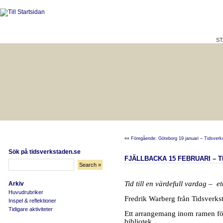
ST
HÅLLBAR LIVSKVALITET
BÄTTRE PÅ JOBBET?
««
Föregående: Göteborg 19 januari – Tidsverks
Sök på tidsverkstaden.se
FJÄLLBACKA 15 FEBRUARI – T
Tid till en värdefull vardag – e
Arkiv
Huvudrubriker
Fredrik Warberg från Tidsverkst
Inspel & reflektioner
Tidigare aktiviteter
Ett arrangemang inom ramen fö
bibliotek