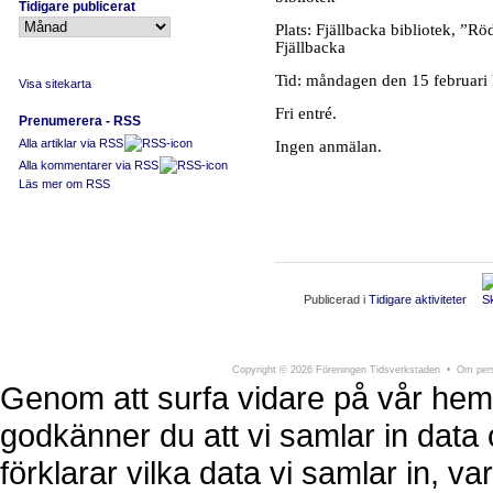
Tidigare publicerat
Plats: Fjällbacka bibliotek, ”
Fjällbacka
Tid:
måndagen den 15 februari 
Visa sitekarta
Fri entré.
Prenumerera - RSS
Alla artiklar via RSS
Ingen anmälan.
Alla kommentarer via RSS
Läs mer om RSS
Publicerad i
Tidigare aktiviteter
Föreningen Tidsverkstaden
Södra Larmga
Copyright
©
2026 Föreningen Tidsverkstaden •
Om pers
Genom att surfa vidare på vår hem
godkänner du att vi samlar in data 
förklarar vilka data vi samlar in, 