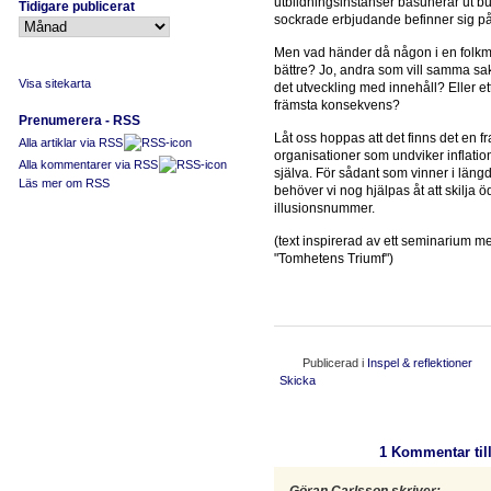
utbildningsinstanser basunerar ut bu
Tidigare publicerat
sockrade erbjudande befinner sig på
Men vad händer då någon i en folkmass
bättre? Jo, andra som vill samma sak 
Visa sitekarta
det utveckling med innehåll? Eller
främsta konsekvens?
Prenumerera - RSS
Låt oss hoppas att det finns det en f
Alla artiklar via RSS
organisationer som undviker inflation
Alla kommentarer via RSS
själva. För sådant som vinner i längde
Läs mer om RSS
behöver vi nog hjälpas åt att skilja 
illusionsnummer.
(text inspirerad av ett seminarium 
"Tomhetens Triumf")
Publicerad i
Inspel & reflektioner
Skicka
1
Kommentar til