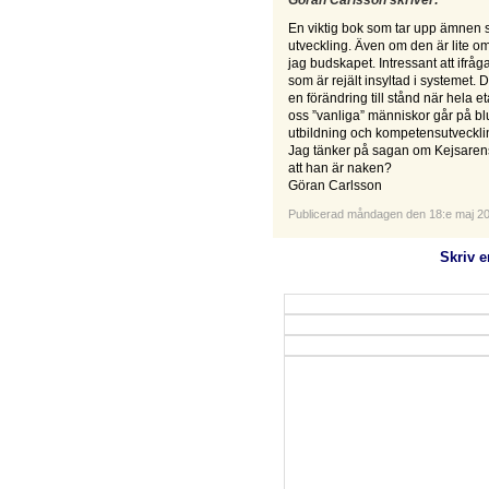
Göran Carlsson skriver:
En viktig bok som tar upp ämnen s
utveckling. Även om den är lite o
jag budskapet. Intressant att ifr
som är rejält insyltad i systemet. D
en förändring till stånd när hela 
oss ”vanliga” människor går på bluf
utbildning och kompetensutveckli
Jag tänker på sagan om Kejsarens n
att han är naken?
Göran Carlsson
Publicerad måndagen den 18:e maj 2
Skriv 