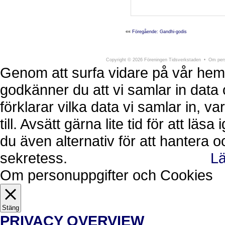
««
Föregående: Gandhi-godis
Föreningen Tidsverkstaden
Södra Larmga
Copyright
©
2026 Föreningen Tidsverkstaden •
Om pers
Genom att surfa vidare på vår hem
godkänner du att vi samlar in data 
förklarar vilka data vi samlar in, 
till. Avsätt gärna lite tid för att läs
du även alternativ för att hantera 
sekretess.
Lä
Ok, jag förstår.
Avvisa
Om personuppgifter och Cookies
Stäng
PRIVACY OVERVIEW