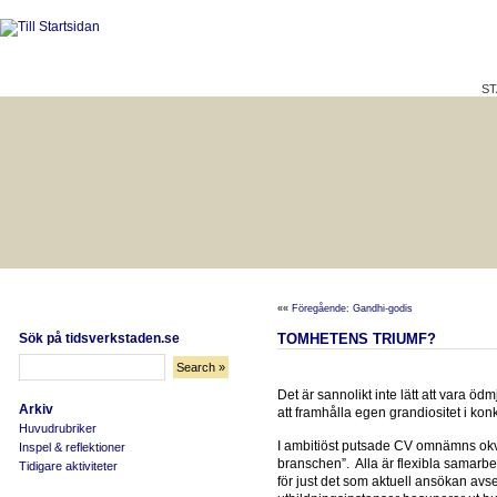
ST
HÅLLBAR LIVSKVALITET
BÄTTRE PÅ JOBBET?
««
Föregående: Gandhi-godis
Sök på tidsverkstaden.se
TOMHETENS TRIUMF?
Det är sannolikt inte lätt att vara öd
Arkiv
att framhålla egen grandiositet i k
Huvudrubriker
I ambitiöst putsade CV omnämns okv
Inspel & reflektioner
branschen”. Alla är flexibla sama
Tidigare aktiviteter
för just det som aktuell ansökan av