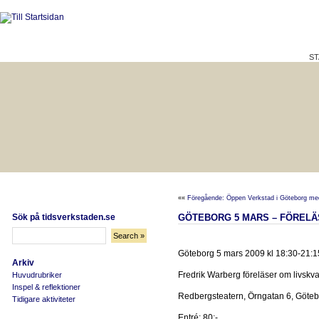
ST
HÅLLBAR LIVSKVALITET
BÄTTRE PÅ JOBBET?
««
Föregående: Öppen Verkstad i Göteborg med
Sök på tidsverkstaden.se
GÖTEBORG 5 MARS – FÖRELÄ
Göteborg 5 mars 2009 kl 18:30-21:
Arkiv
Fredrik Warberg föreläser om livskvali
Huvudrubriker
Inspel & reflektioner
Redbergsteatern, Örngatan 6, Göteb
Tidigare aktiviteter
Entré: 80:-