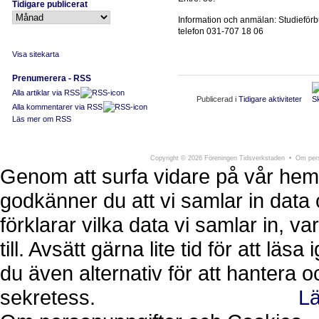
Tidigare publicerat
Information och anmälan: Studiefö
telefon 031-707 18 06
Visa sitekarta
Prenumerera - RSS
Alla artiklar via RSS
Publicerad i
Tidigare aktiviteter
Alla kommentarer via RSS
Läs mer om RSS
Föreningen Tidsverkstaden
Södra Larmga
Copyright
©
2026 Föreningen Tidsverkstaden •
Om pers
Genom att surfa vidare på vår hem
godkänner du att vi samlar in data 
förklarar vilka data vi samlar in, 
till. Avsätt gärna lite tid för att läs
du även alternativ för att hantera 
sekretess.
Lä
Ok, jag förstår.
Avvisa