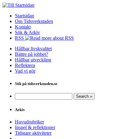
Startsidan
Om Tidsverkstaden
Kontakt
Sök & Arkiv
RSS
Hållbar livskvalitet
Bättre på jobbet?
Hållbar utveckling
Reflektera
Vad vi gör
Sök på tidsverkstaden.se
Arkiv
Huvudrubriker
Inspel & reflektioner
Tidigare aktiviteter