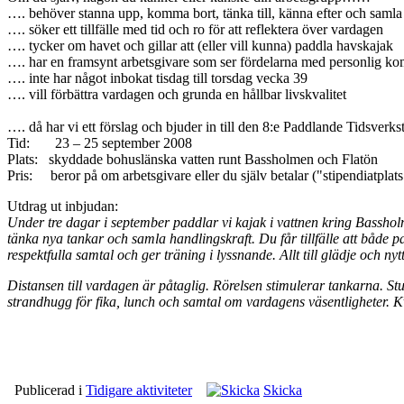
…. behöver stanna upp, komma bort, tänka till, känna efter och samla 
…. söker ett tillfälle med tid och ro för att reflektera över vardagen
…. tycker om havet och gillar att (eller vill kunna) paddla havskajak
…. har en framsynt arbetsgivare som ser fördelarna med personlig k
…. inte har något inbokat tisdag till torsdag vecka 39
…. vill förbättra vardagen och grunda en hållbar livskvalitet
…. då har vi ett förslag och bjuder in till den 8:e Paddlande Tidsverk
Tid: 23 – 25 september 2008
Plats: skyddade bohuslänska vatten runt Bassholmen och Flatön
Pris: beror på om arbetsgivare eller du själv betalar ("stipendiatplats
Utdrag ut inbjudan:
Under tre dagar i september paddlar vi kajak i vattnen kring Bassholm
tänka nya tankar och samla handlingskraft. Du får tillfälle att både 
respektfulla samtal och ger träning i lyssnande. Allt till glädje och n
Distansen till vardagen är påtaglig. Rörelsen stimulerar tankarna. St
strandhugg för fika, lunch och samtal om vardagens väsentligheter. K
Publicerad i
Tidigare aktiviteter
Skicka