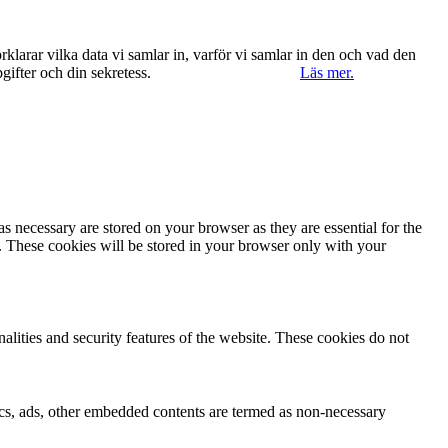
klarar vilka data vi samlar in, varför vi samlar in den och vad den
ppgifter och din sekretess.
Ok, jag förstår.
Avvisa
Läs mer.
s necessary are stored on your browser as they are essential for the
e. These cookies will be stored in your browser only with your
nalities and security features of the website. These cookies do not
ytics, ads, other embedded contents are termed as non-necessary