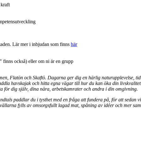
kraft
ompetensutveckling
staden. Lär mer i inbjudan som finns
här
" finns också) eller om ni är en grupp
en, Flatön och Skaftö. Dagarna ger dig en härlig naturupplevelse, tid o
paddla havskajak och hitta egna vägar till hur du kan öka din livskvali
ytta för dig själv, dina nära, arbetskamrater och andra i din omgivning.
undtals paddlar du i tysthet med en fråga att fundera på, för att seda
vällarna fylls av omsorgsfullt lagad mat, spåning av idéer och mer sam