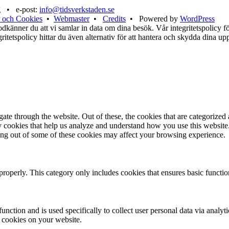
g • e-post:
info@tidsverkstaden.se
 och Cookies
•
Webmaster
•
Credits
• Powered by
WordPress
känner du att vi samlar in data om dina besök. Vår integritetspolicy för
tegritetspolicy hittar du även alternativ för att hantera och skydda dina u
e through the website. Out of these, the cookies that are categorized a
rty cookies that help us analyze and understand how you use this websit
ting out of some of these cookies may affect your browsing experience.
properly. This category only includes cookies that ensures basic functio
function and is used specifically to collect user personal data via anal
e cookies on your website.