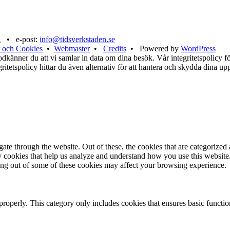
g • e-post:
info@tidsverkstaden.se
 och Cookies
•
Webmaster
•
Credits
• Powered by
WordPress
känner du att vi samlar in data om dina besök. Vår integritetspolicy för
tegritetspolicy hittar du även alternativ för att hantera och skydda dina u
e through the website. Out of these, the cookies that are categorized a
rty cookies that help us analyze and understand how you use this websit
ting out of some of these cookies may affect your browsing experience.
properly. This category only includes cookies that ensures basic functio