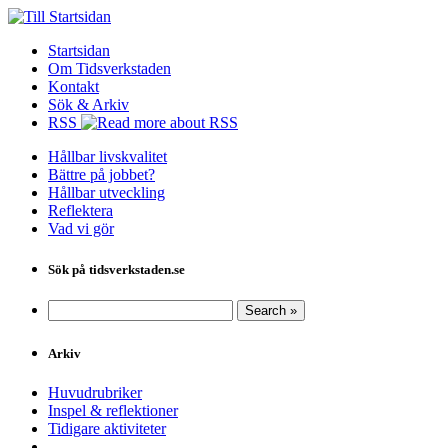
Startsidan
Om Tidsverkstaden
Kontakt
Sök & Arkiv
RSS
Hållbar livskvalitet
Bättre på jobbet?
Hållbar utveckling
Reflektera
Vad vi gör
Sök på tidsverkstaden.se
Arkiv
Huvudrubriker
Inspel & reflektioner
Tidigare aktiviteter