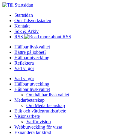
Startsidan
Om Tidsverkstaden
Kontakt
Sök & Arkiv
RSS
Hållbar livskvalitet
Bättre på jobbet?
Hållbar utveckling
Reflektera
Vad vi gör
Vad vi gör
Hållbar utveckling
Hållbar livskvalitet
Om hållbar livskvalitet
Medarbetarskap
Om Medarbetarskap
Etik och värdegrundsarbete
Visionsarbete
Varför vision
Webbutveckling för vissa
Expandera länkträd