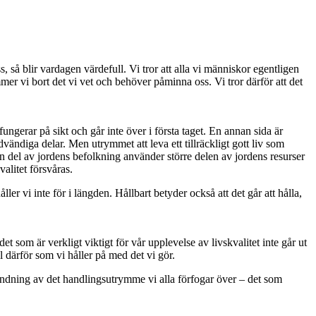
s, så blir vardagen värdefull. Vi tror att alla vi människor egentligen
mmer vi bort det vi vet och behöver påminna oss. Vi tror därför att det
ungerar på sikt och går inte över i första taget. En annan sida är
dvändiga delar. Men utrymmet att leva ett tillräckligt gott liv som
iten del av jordens befolkning använder större delen av jordens resurser
valitet försvåras.
ler vi inte för i längden. Hållbart betyder också att det går att hålla,
det som är verkligt viktigt för vår upplevelse av livskvalitet inte går ut
l därför som vi håller på med det vi gör.
ändning av det handlingsutrymme vi alla förfogar över – det som