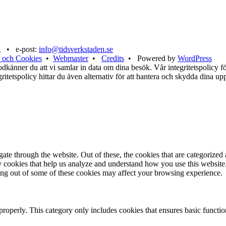
g • e-post:
info@tidsverkstaden.se
 och Cookies
•
Webmaster
•
Credits
• Powered by
WordPress
känner du att vi samlar in data om dina besök. Vår integritetspolicy för
tegritetspolicy hittar du även alternativ för att hantera och skydda dina u
e through the website. Out of these, the cookies that are categorized a
rty cookies that help us analyze and understand how you use this websit
ting out of some of these cookies may affect your browsing experience.
properly. This category only includes cookies that ensures basic functio