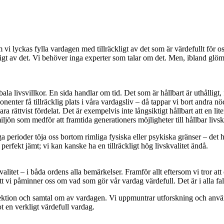
 vi lyckas fylla vardagen med tillräckligt av det som är värdefullt för os
ckligt av det. Vi behöver inga experter som talar om det. Men, ibland glö
a livsvillkor. En sida handlar om tid. Det som är hållbart är uthålligt, f
nenter få tillräcklig plats i våra vardagsliv – då tappar vi bort andra nö
ara rättvist fördelat. Det är exempelvis inte långsiktigt hållbart att en l
iljön som medför att framtida generationers möjligheter till hållbar livsk
 perioder töja oss bortom rimliga fysiska eller psykiska gränser – det hål
t perfekt jämt; vi kan kanske ha en tillräckligt hög livskvalitet ändå.
valitet – i båda ordens alla bemärkelser. Framför allt eftersom vi tror att 
tt vi påminner oss om vad som gör vår vardag värdefull. Det är i alla fal
flektion och samtal om av vardagen. Vi uppmuntrar utforskning och anv
ot en verkligt värdefull vardag.