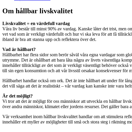
Om hållbar livskvalitet
Livskvalitet = en värdefull vardag
Våra liv består till minst 90% av vardag. Kanske låter det trist, men om
vet vad som är verkligt värdefullt och hur vi ska leva för att få tillrä
ibland är bra att stanna upp och reflektera över det.
Vad är hållbart?
Hållbarhet har flera sidor som berör såväl våra egna vardagar som global
utrymme. Det är ohållbart att bara låta några av livets väsentliga kompo
innehåller tillräckligt av det som är verkligt väsentligt behöver också v
till sin egen konsumtion och att vår livsstil orsakar konsekvenser för m
Hållbarhet handlar också om ork. Det är inte hållbart att under för långa
det vill säga att det är realistiskt – vår vardag kan kanske inte vara hel
Är det möjligt?
Vi tror att det är möjligt för oss människor att utveckla en hållbar livsk
över andra människor, klimatet eller jordens resurser. Det gäller bara a
Vår verksamhet inom hållbar livskvalitet handlar om att stimulera re
innehåller ett myller av möjligheter till små och stora steg i riktning m