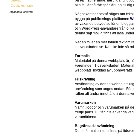
på ett inspirerande, lätt tillgängligt o
cookies
alla fall är på rätt spår, är upp till 
Credits och tack
Expandera länkträd
Något kort bör också sägas om tekni
bygga på publicerings-plattfomen
W
av växande betydelse för en bloggan
och WordPress-användare från olika 
denna sajt möjlig finns att läsa under
Nedan följer en mer fomell text om rä
tidsverkstaden.se. Kanske inte så roli
Formalia
Materialet på denna webbplats är, när
Föreningen Tidsverkstaden. Material
webbplats skyddas av upphovsrättslag
Friskrivning
Användning av denna webbplats utgö
användning som anges nedan. Fören
rätten att ändra innehållet i denna w
Varumärken
Namn, loggor och varumärken på de
tredje parts. Du får inte använda va
varumärkena.
Begränsad användning
Den information som finns på tidsver