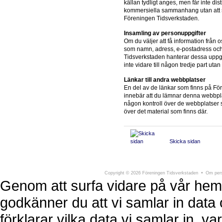
källan tydligt anges, men får inte dis
kommersiella sammanhang utan att sä
Föreningen Tidsverkstaden.
Insamling av personuppgifter
Om du väljer att få information från 
som namn, adress, e-postadress och
Tidsverkstaden hanterar dessa uppgif
inte vidare till någon tredje part uta
Länkar till andra webbplatser
En del av de länkar som finns på F
innebär att du lämnar denna webbpla
någon kontroll över de webbplatser so
över det material som finns där.
Skicka sidan
Föreningen Tidsverkstaden
Södra Larmga
Copyright
©
2026 Föreningen Tidsverkstaden •
Om pers
Genom att surfa vidare på vår hem
godkänner du att vi samlar in data 
förklarar vilka data vi samlar in, 