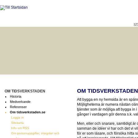
ST
HÅLLBAR LIVSKVALITET
BÄTTRE PÅ JOBBET?
OM TIDSVERKSTADEN
OM TIDSVERKSTADEN
Historia
Att bygga en ny hemsida är en spä
Medverkande
Möjligheterna är numera nästan oändl
Referenser
tjänster som är möjliga att bygga i
Om tidsverkstaden.se
gånger i vardagen gör denna s.k. valf
Logga in
Sitekarta
Men, eller och snarare, samtidigt är 
Info om RSS
samman de idéer vi har och det vi vil
för er som läsare, och försöka hitta sä
Om personuppgifter, integritet och