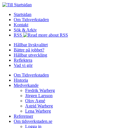
Startsidan
Om Tidsverkstaden
Kontakt
Sök & Arkiv
RSS
Hållbar livskvalitet
Bättre på jobbet?
Hållbar utveckling
Reflektera
Vad vi gör
Om Tidsverkstaden
Historia
Medverkande
Fredrik Warberg
Jörgen Larsson
Olov Agné
Astrid Warberg
Lena Warberg
Referenser
Om tidsverkstaden.se
Logga in