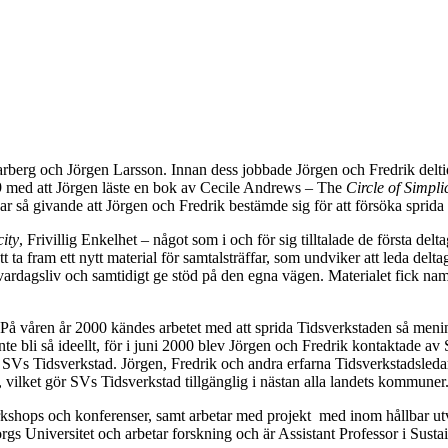
arberg och Jörgen Larsson. Innan dess jobbade Jörgen och Fredrik del
9 med att Jörgen läste en bok av Cecile Andrews – The
Circle of Simplic
r så givande att Jörgen och Fredrik bestämde sig för att försöka sprida 
ity
, Frivillig Enkelhet – något som i och för sig tilltalade de första del
a fram ett nytt material för samtalsträffar, som undviker att leda deltag
itt vardagsliv och samtidigt ge stöd på den egna vägen. Materialet fick
På våren år 2000 kändes arbetet med att sprida Tidsverkstaden så mening
inte bli så ideellt, för i juni 2000 blev Jörgen och Fredrik kontaktade a
Vs Tidsverkstad. Jörgen, Fredrik och andra erfarna Tidsverkstadsledare
 vilket gör SVs Tidsverkstad tillgänglig i nästan alla landets kommuner.
orkshops och konferenser, samt arbetar med projekt med inom hållbar ut
orgs Universitet och arbetar forskning och är Assistant Professor i S