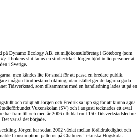
tid på Dynamo Ecology AB, ett miljökonsultföretag i Göteborg (som
ity
. I bokens slut fanns en studiecirkel. Jörgen bjöd in tio personer att
den i Sverige.
tagarna, men kändes lite för smalt för att passa en bredare publik.
are i någon förutbestämd riktning, utan istället ger deltagarna goda
 namnet Tidsverkstad, som tillsammans med en handledning lades ut på en
sfullt och roligt att Jörgen och Fredrik sa upp sig för att kunna ägna
v Studieförbundet Vuxenskolan (SV) och i augusti tecknades ett avtal
 har fram till och med år 2006 utbildat runt 150 Tidsverkstadsledare.
 Det var så det började.
veckling. Jörgen har sedan 2002 växlat mellan föräldraledighet och
ustainable Consumption patterns på Chalmers Tekniska Högskola.