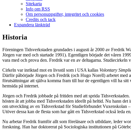
Sitekarta
Info om RSS
Om personuppgifter, integritet och cookies
Credits och tack
Expandera länkträd
Historia
Föreningen Tidsverkstaden grundades i augusti år 2000 av Fredrik W
Jörgen var med och startade 1991). Egentligen började det våren 199
vara med och prova den. Fredrik var en av deltagarna. Studiecirkeln va
Cirkeln var inriktad mot en livsstil som i USA kallas
Volontary Simplic
Därför påbörjade Jörgen och Fredrik (och Hugo Norell) arbetet med att t
förutsättningar att själva komma fram till hur de egentligen vill ha s
hemsida på internet.
Jörgen och Fredrik jobbade på fritiden med att sprida Tidsverkstaden. 
hösten åt att jobba med Tidsverkstaden ideellt på heltid. Nu hann det 
om utveckling av en Tidsverkstad för Studieförbundet Vuxenskolan – S
Utöver dessa kan de flesta som har gått en Tidsverkstad också leda en,
Nu arbetar Fredrik framför allt som föreläsare och utbildare, leder w
forskning. Han har doktorerat på Sociologiska institutionen på Göteb