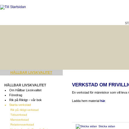
ST
HÅLLBAR LIVSKVALITET
BÄTTRE PÅ JOBBET?
VERKSTAD OM FRIVILL
HÅLLBAR LIVSKVALITET
Om Hållbar Livskvalitet
En verkstad för människor som vill leva ma
Föredrag
Rik på Riktigt – vår bok
Ladda hem material
här
.
Starta verkstad
Rik på riktigt-verkstad
Tidsverkstad
Mansverkstad
Relationsverkstad
Skicka sidan