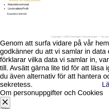
Verkstad om frivillig enkelhet
Naturtidsverkstad
LivskvalitetsProfil
Expandera länkträd
Föreningen Tidsverkstaden
Södra Larmga
Copyright
©
2026 Föreningen Tidsverkstaden •
Om pers
Genom att surfa vidare på vår hem
godkänner du att vi samlar in data 
förklarar vilka data vi samlar in, 
till. Avsätt gärna lite tid för att läs
du även alternativ för att hantera 
sekretess.
Lä
Ok, jag förstår.
Avvisa
Om personuppgifter och Cookies
Stäng