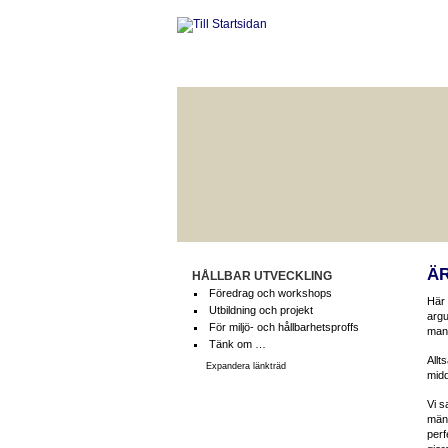
ÄR
HÅLLBAR UTVECKLING
Föredrag och workshops
Här 
Utbildning och projekt
argu
För miljö- och hållbarhetsproffs
man 
Tänk om …
Allt
Expandera länkträd
midd
Vi s
männ
perf