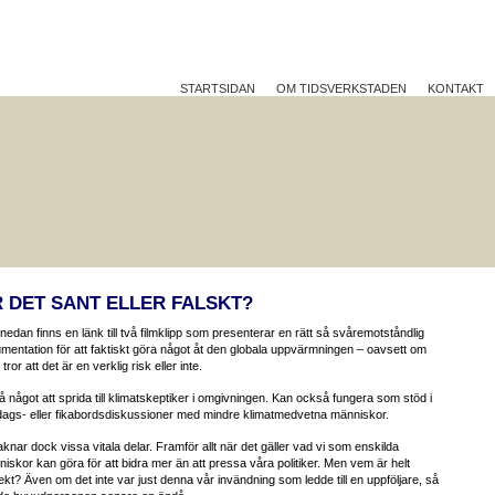
STARTSIDAN
OM TIDSVERKSTADEN
KONTAKT
 DET SANT ELLER FALSKT?
nedan finns en länk till två filmklipp som presenterar en rätt så svåremotståndlig
mentation för att faktiskt göra något åt den globala uppvärmningen – oavsett om
tror att det är en verklig risk eller inte.
så något att sprida till klimatskeptiker i omgivningen. Kan också fungera som stöd i
ags- eller fikabordsdiskussioner med mindre klimatmedvetna människor.
aknar dock vissa vitala delar. Framför allt när det gäller vad vi som enskilda
iskor kan göra för att bidra mer än att pressa våra politiker. Men vem är helt
ekt? Även om det inte var just denna vår invändning som ledde till en uppföljare, så