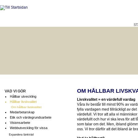
ST
HÅLLBAR LIVSKVALITET
BÄTTRE PÅ JOBBET?
OM HÅLLBAR LIVSKVA
VAD VI GÖR
Hållbar utveckling
Livskvalitet = en värdefull vardag
Hållbar livskvalitet
Våra liv består till minst 90% av vard
Om hållbar livskvalitet
fylla vardagen med tillräckligt av det
Medarbetarskap
värdefull. Vi tror att alla vi människ
Etik och värdegrundsarbete
värdefullt och hur vi ska leva för att f
Visionsarbete
som talar om det. Men, ibland glömm
Webbutveckling för vissa
oss. Vi tror därför att det ibland är b
Expandera länkträd