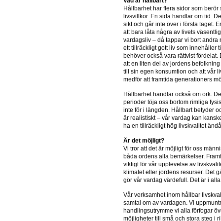
Vad är hållbart?
Hållbarhet har flera sidor som berö
livsvillkor. En sida handlar om tid. De
sikt och går inte över i första taget.
att bara låta några av livets väsentlig
vardagsliv – då tappar vi bort andra
ett tillräckligt gott liv som innehåller 
behöver också vara rättvist fördelat. 
att en liten del av jordens befolknin
till sin egen konsumtion och att vår 
medför att framtida generationers möjli
Hållbarhet handlar också om ork. Det 
perioder töja oss bortom rimliga fysis
inte för i längden. Hållbart betyder ock
är realistiskt – vår vardag kan kanske
ha en tillräckligt hög livskvalitet ändå
Är det möjligt?
Vi tror att det är möjligt för oss männi
båda ordens alla bemärkelser. Framför 
viktigt för vår upplevelse av livskval
klimatet eller jordens resurser. Det 
gör vår vardag värdefull. Det är i alla
Vår verksamhet inom hållbar livskvali
samtal om av vardagen. Vi uppmuntr
handlingsutrymme vi alla förfogar öve
möjligheter till små och stora steg i r