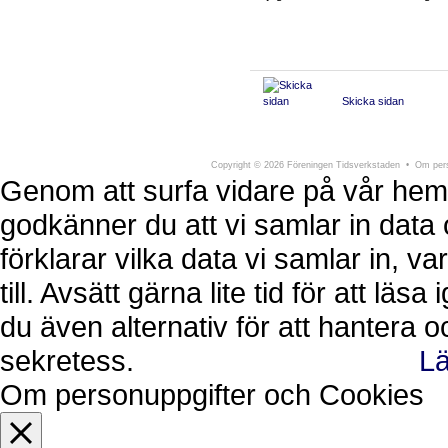
Skicka sidan
Föreningen Tidsverkstaden
Södra Larmga
Copyright
©
2026 Föreningen Tidsverkstaden •
Om pers
Genom att surfa vidare på vår hem
godkänner du att vi samlar in data 
förklarar vilka data vi samlar in, 
till. Avsätt gärna lite tid för att läs
du även alternativ för att hantera 
sekretess.
Lä
Ok, jag förstår.
Avvisa
Om personuppgifter och Cookies