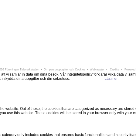
ningen Tidsverkstaden
Södra Larmgatan 6 • 411 16 Göteborg • e-post:
info@tidsverkstad
26 Föreningen Tidsverkstaden •
Om personuppgifter och Cookies
•
Webmaster
•
Credits
• Powered
i samlar in data om dina besök. Vår integritetspolicy förklarar vilka data vi samlar i
 och skydda dina uppgifter och din sekretess.
Läs mer.
Ok, jag förstår.
Avvisa
 website. Out of these, the cookies that are categorized as necessary are stored on
ou use this website. These cookies will be stored in your browser only with your co
s category only includes cookies that ensures basic functionalities and security fea