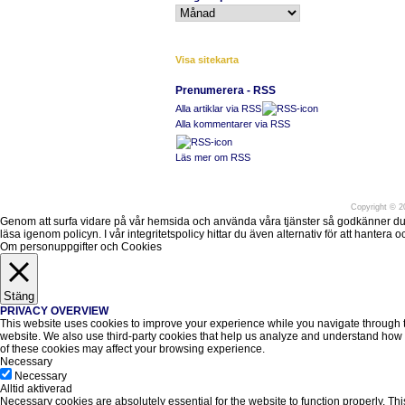
Visa sitekarta
Prenumerera - RSS
Alla artiklar via RSS
Alla kommentarer via RSS
Läs mer om RSS
Före
Copyright
©
20
Genom att surfa vidare på vår hemsida och använda våra tjänster så godkänner du att v
läsa igenom policyn. I vår integritetspolicy hittar du även alternativ för att hantera
Om personuppgifter och Cookies
Stäng
PRIVACY OVERVIEW
This website uses cookies to improve your experience while you navigate through the
website. We also use third-party cookies that help us analyze and understand how y
of these cookies may affect your browsing experience.
Necessary
Necessary
Alltid aktiverad
Necessary cookies are absolutely essential for the website to function properly. Thi