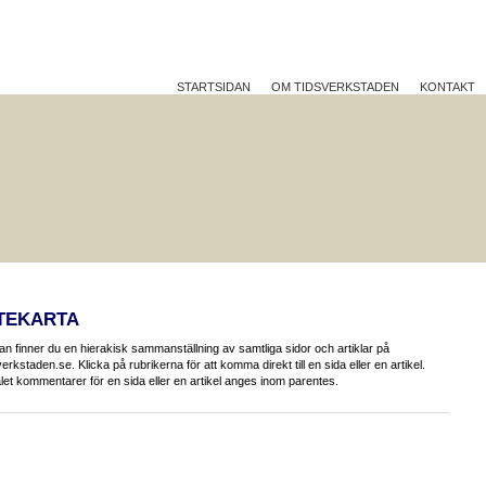
STARTSIDAN
OM TIDSVERKSTADEN
KONTAKT
TTRE PÅ JOBBET?
HÅLLBAR UTVECKLING
REFLEK
TEKARTA
n finner du en hierakisk sammanställning av samtliga sidor och artiklar på
verkstaden.se. Klicka på rubrikerna för att komma direkt till en sida eller en artikel.
let kommentarer för en sida eller en artikel anges inom parentes.