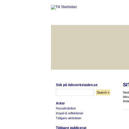
HÅLLBAR LIVSKVALITET
BÄ
SI
Sök på tidsverkstaden.se
Neda
tids
Anta
Arkiv
Huvudrubriker
Inspel & reflektioner
Tidigare aktiviteter
Tidigare publicerat