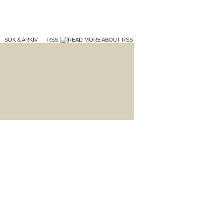
SÖK & ARKIV
RSS
TERA
VAD VI GÖR