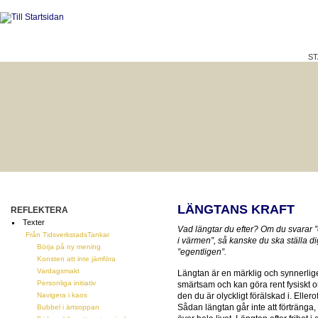
ST
HÅLLBAR LIVSKVALITET
BÄTTRE PÅ JOBBET?
LÄNGTANS KRAFT
REFLEKTERA
Texter
Vad längtar du efter? Om du svarar 
Från TidsverkstadsTankar
i värmen”, så kanske du ska ställa di
Börja på ny mening
”egentligen”.
Konsten att inte jämföra
Vardagsmakt
Längtan är en märklig och synnerlig
Personliga initiativ
smärtsam och kan göra rent fysiskt o
Navigera i kaos
den du är olyckligt förälskad i. Ellero
Sådan längtan går inte att förträng
Bubbel i ärtsoppan