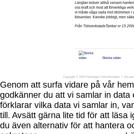
Längtan kräver alltså varsam hante
oss kraft och mod att förverkliga verk
vi måste våga vada mot strömmen i v
tidsandan. Kanske jobbigt, men säker
Från TidsverkstadsTankar nr 15 200
Skicka sidan
Föreningen Tidsverkstaden
Södra Larmga
Copyright
©
2026 Föreningen Tidsverkstaden •
Om pers
Genom att surfa vidare på vår hem
godkänner du att vi samlar in data 
förklarar vilka data vi samlar in, 
till. Avsätt gärna lite tid för att läs
du även alternativ för att hantera 