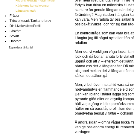
över hela livet. Längtan efter frihet i 
Fridens kilowatt – utan rivaler
förtyck kan driva en människa till nä
Kärlekens konsekvenser
starkare än genuin längtan när det gäl
Längtans kraft
förändring? Magnituden i längtan ka
Frågor
kan vara. Men rädsla tar oss sällan f
TidsverkstadsTankar e-brev
oss bakåt (vilket i och för sig kan rä
Din LivskvalitetsProfil
Läsvärt
En kontrollfråga som kan vara bra at
Sevärt
Längtar jag till något nytt eller från
Hörvärt
relation.
Expandera länkträd
Men ska vi verkligen våga locka fram
lock och då börjar längta förtvivlat 
uppnå och att vi – eftersom det känns 
närma oss det vi längtar efter. Då mi
att gapet mellan det vi längtar efter oc
så kan det säkert gå.
Men, vi behöver inte alltid vara så or
nödvändigtvis en flammande eld som f
Den kan ibland istället lägga sig 
pyrande glöd eller en osynlig kompa
håll varje gång vi blir uppmärksam
håller en så pass låg profil, kan den
omedvetna beslut vi fattar – ochsom i
Å andra sidan – om vi vågar locka fr
kan ge oss enorm energi till renoveri
vardagen.