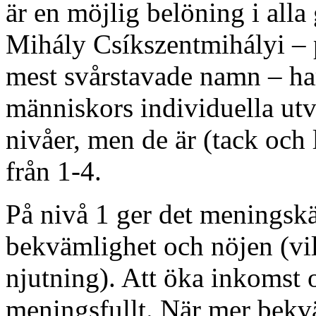
är en möjlig belöning i all
Mihály Csíkszentmihályi – 
mest svårstavade namn – har
människors individuella ut
nivåer, men de är (tack och
från 1-4.
På nivå 1 ger det meningskän
bekvämlighet och nöjen (vi
njutning). Att öka inkomst 
meningsfullt. När mer bekvä