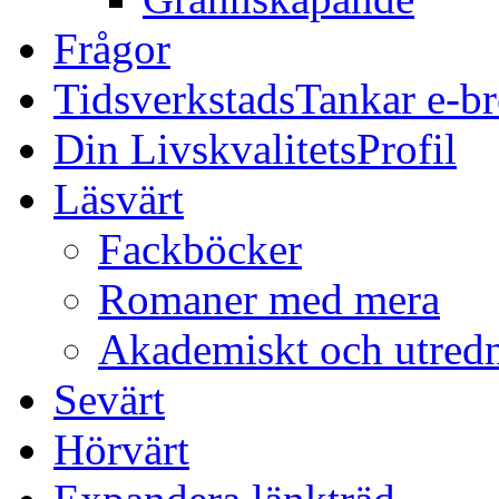
Frågor
TidsverkstadsTankar e-b
Din LivskvalitetsProfil
Läsvärt
Fackböcker
Romaner med mera
Akademiskt och utred
Sevärt
Hörvärt