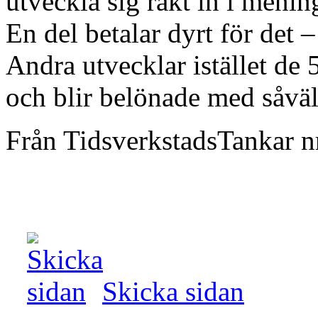
utveckla sig rakt in i menin
En del betalar dyrt för det –
Andra utvecklar istället de
och blir belönade med såvä
Från TidsverkstadsTankar n
Skicka sidan