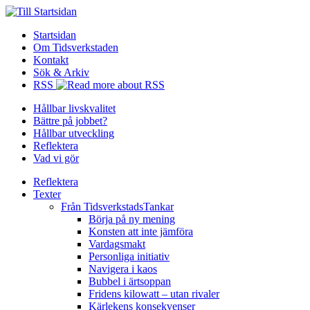
Startsidan
Om Tidsverkstaden
Kontakt
Sök & Arkiv
RSS
Hållbar livskvalitet
Bättre på jobbet?
Hållbar utveckling
Reflektera
Vad vi gör
Reflektera
Texter
Från TidsverkstadsTankar
Börja på ny mening
Konsten att inte jämföra
Vardagsmakt
Personliga initiativ
Navigera i kaos
Bubbel i ärtsoppan
Fridens kilowatt – utan rivaler
Kärlekens konsekvenser