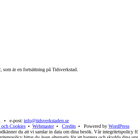
, som är en fortsättning på Tidsverkstad.
g • e-post:
info@tidsverkstaden.se
 och Cookies
•
Webmaster
•
Credits
• Powered by
WordPress
känner du att vi samlar in data om dina besök. Vår integritetspolicy för
tegritetspolicy hittar du även alternativ för att hantera och skydda dina u