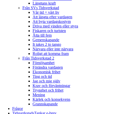
Längtans kraft
Från SVs Tidsverkstad
Vår tid = vårt liv
Att längta efter vardagen
Att byta vardagskostym
Driva med vinden eller styra
Fiskaren och turisten
Åtta till fem
Gemenskapande
It takes 2 to tango
Närvara eller inte närvara
Roligt att komma fram
Från Tidsverkstad 2
Förnöjsamhet
Förändra vardagen
Ekonomisk frihet
Ting och tid
Jag och mig själv
Krav och förväntningar
Trygghet och frihet
Mening
Kärlek och konsekvens
Grannskapande
Frågor
TidsverkstadsTankar e-brev