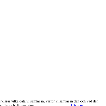
klarar vilka data vi samlar in, varför vi samlar in den och vad den
ppgifter och din sekretess.
Ok, jag förstår.
Avvisa
Läs mer.