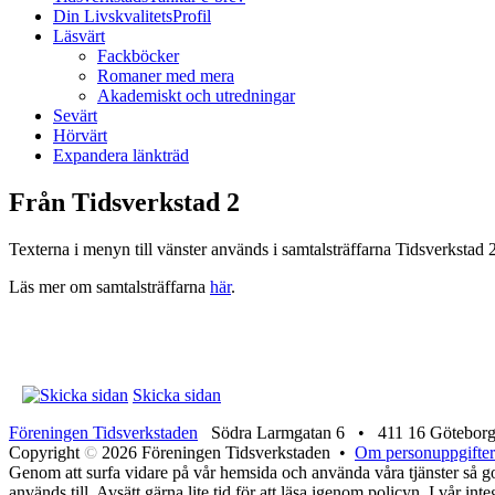
Din LivskvalitetsProfil
Läsvärt
Fackböcker
Romaner med mera
Akademiskt och utredningar
Sevärt
Hörvärt
Expandera länkträd
Från Tidsverkstad 2
Texterna i menyn till vänster används i samtalsträffarna Tidsverkstad 2
Läs mer om samtalsträffarna
här
.
Skicka sidan
Föreningen Tidsverkstaden
Södra Larmgatan 6 • 411 16 Götebor
Copyright
©
2026 Föreningen Tidsverkstaden •
Om personuppgifter
Genom att surfa vidare på vår hemsida och använda våra tjänster så god
används till. Avsätt gärna lite tid för att läsa igenom policyn. I vår in