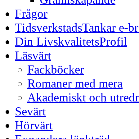
Frågor
TidsverkstadsTankar e-b
Din LivskvalitetsProfil
Läsvärt
Fackböcker
Romaner med mera
Akademiskt och utred
Sevärt
Hörvärt