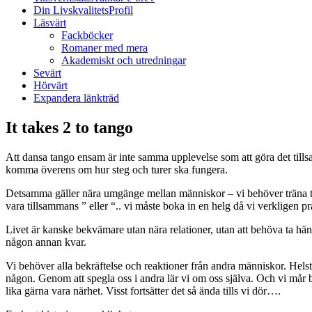
Din LivskvalitetsProfil
Läsvärt
Fackböcker
Romaner med mera
Akademiskt och utredningar
Sevärt
Hörvärt
Expandera länkträd
It takes 2 to tango
Att dansa tango ensam är inte samma upplevelse som att göra det tills
komma överens om hur steg och turer ska fungera.
Detsamma gäller nära umgänge mellan människor – vi behöver träna tills
vara tillsammans ” eller “.. vi måste boka in en helg då vi verkligen p
Livet är kanske bekvämare utan nära relationer, utan att behöva ta hän
någon annan kvar.
Vi behöver alla bekräftelse och reaktioner från andra människor. Helst b
någon. Genom att spegla oss i andra lär vi om oss själva. Och vi mår br
lika gärna vara närhet. Visst fortsätter det så ända tills vi dör….