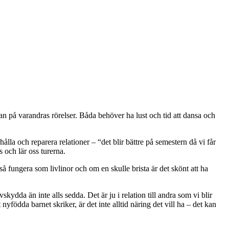
n på varandras rörelser. Båda behöver ha lust och tid att dansa och
la och reparera relationer – “det blir bättre på semestern då vi får
 och lär oss turerna.
å fungera som livlinor och om en skulle brista är det skönt att ha
kydda än inte alls sedda. Det är ju i relation till andra som vi blir
yfödda barnet skriker, är det inte alltid näring det vill ha – det kan