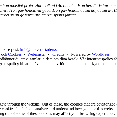
de han plötsligt prata. Han höll på i 40 minuter. Han berättade hur ha
ionen. Hon gav honom en gåva. Hon gav honom av sin tid, av sitt liv. H
cirkel av att ge varandra tid och lyssna färdigt…"
g • e-post:
info@tidsverkstaden.se
 och Cookies
•
Webmaster
•
Credits
• Powered by
WordPress
känner du att vi samlar in data om dina besök. Vår integritetspolicy för
tegritetspolicy hittar du även alternativ för att hantera och skydda dina u
e through the website. Out of these, the cookies that are categorized a
rty cookies that help us analyze and understand how you use this websit
ting out of some of these cookies may affect your browsing experience.