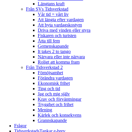
Längtans kraft
Från SVs Tidsverkstad
Vår tid = vårt liv
Att längta efter vardagen
Att byta vardagskostym
Driva med vinden eller styra
Fiskaren och turisten
Åtta till fem
Gemenskapande
It takes 2 to tango
Närvara eller inte närvara
Roligt att komma fram
Från Tidsverkstad 2
Förnöjsamhet
Förändra vardagen
Ekonomisk frihet
Ting och tid
Jag och mig själv
Krav och förväntningar
Trygghet och frihet
Mening
Kärlek och konsekvens
Grannskapande
Frågor
TidsverkstadsTankar e-brev