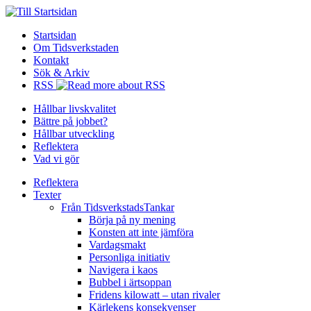
Startsidan
Om Tidsverkstaden
Kontakt
Sök & Arkiv
RSS
Hållbar livskvalitet
Bättre på jobbet?
Hållbar utveckling
Reflektera
Vad vi gör
Reflektera
Texter
Från TidsverkstadsTankar
Börja på ny mening
Konsten att inte jämföra
Vardagsmakt
Personliga initiativ
Navigera i kaos
Bubbel i ärtsoppan
Fridens kilowatt – utan rivaler
Kärlekens konsekvenser