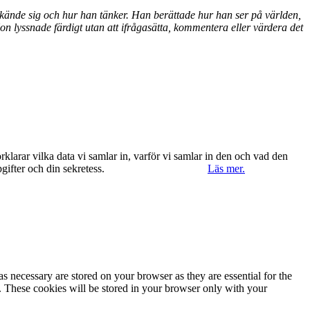
n kände sig och hur han tänker. Han berättade hur han ser på världen,
on lyssnade färdigt utan att ifrågasätta, kommentera eller värdera det
klarar vilka data vi samlar in, varför vi samlar in den och vad den
ppgifter och din sekretess.
Ok, jag förstår.
Avvisa
Läs mer.
s necessary are stored on your browser as they are essential for the
e. These cookies will be stored in your browser only with your