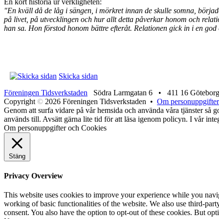
En kort historia ur verkligheten:
"En kväll då de låg i sängen, i mörkret innan de skulle somna, börja
på livet, på utvecklingen och hur allt detta påverkar honom och relat
han sa. Hon förstod honom bättre efteråt. Relationen gick in i en god 
Skicka sidan
Föreningen Tidsverkstaden
Södra Larmgatan 6 • 411 16 Götebor
Copyright
©
2026 Föreningen Tidsverkstaden •
Om personuppgifter
Genom att surfa vidare på vår hemsida och använda våra tjänster så god
används till. Avsätt gärna lite tid för att läsa igenom policyn. I vår in
Om personuppgifter och Cookies
Stäng
Privacy Overview
This website uses cookies to improve your experience while you navigat
working of basic functionalities of the website. We also use third-pa
consent. You also have the option to opt-out of these cookies. But op