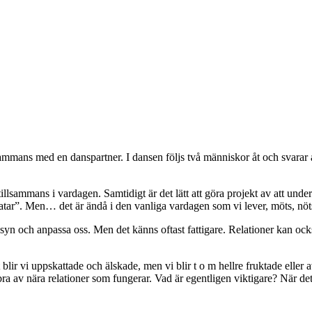
ammans med en danspartner. I dansen följs två människor åt och svarar a
ammans i vardagen. Samtidigt är det lätt att göra projekt av att underhål
ratar”. Men… det är ändå i den vanliga vardagen som vi lever, möts, nöts
syn och anpassa oss. Men det känns oftast fattigare. Relationer kan ocks
lir vi uppskattade och älskade, men vi blir t o m hellre fruktade eller avs
a av nära relationer som fungerar. Vad är egentligen viktigare? När det n