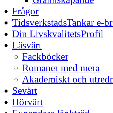
Frågor
TidsverkstadsTankar e-b
Din LivskvalitetsProfil
Läsvärt
Fackböcker
Romaner med mera
Akademiskt och utred
Sevärt
Hörvärt