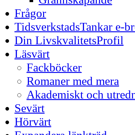
Frågor
TidsverkstadsTankar e-b
Din LivskvalitetsProfil
Läsvärt
Fackböcker
Romaner med mera
Akademiskt och utred
Sevärt
Hörvärt