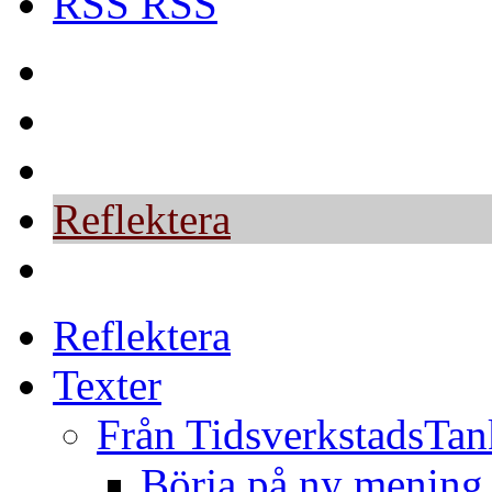
RSS
Hållbar livskvalitet
Bättre på jobbet?
Hållbar utveckling
Reflektera
Vad vi gör
Reflektera
Texter
Från TidsverkstadsTan
Börja på ny mening