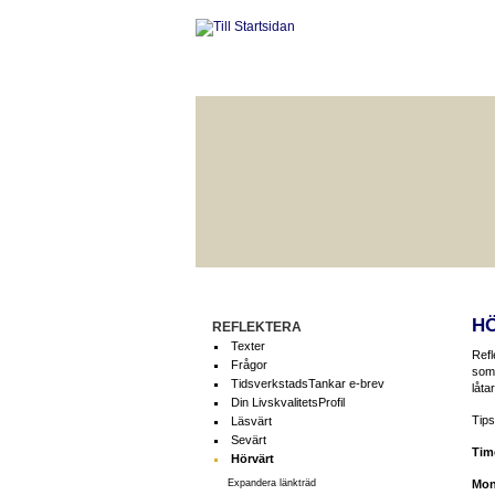
HÅLLBAR LIVSKVALITET
BÄ
H
REFLEKTERA
Texter
Refl
Frågor
som 
TidsverkstadsTankar e-brev
låta
Din LivskvalitetsProfil
Tips
Läsvärt
Sevärt
Tim
Hörvärt
Expandera länkträd
Mon