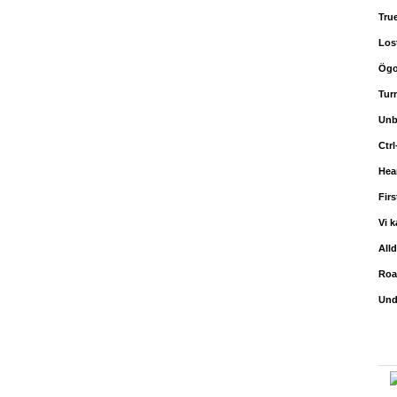
Tru
Los
Ögo
Tur
Unb
Ctr
Hea
Fir
Vi 
All
Roa
Und