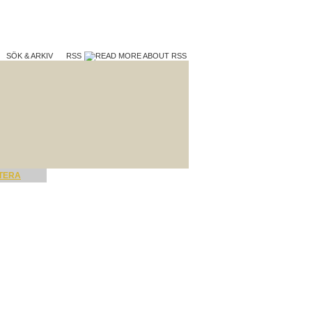
SÖK & ARKIV
RSS
TERA
VAD VI GÖR