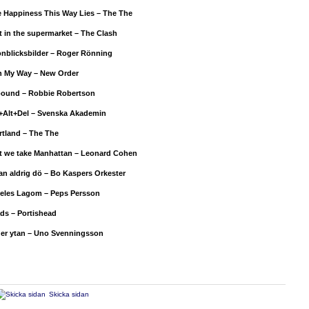
e Happiness This Way Lies – The The
t in the supermarket – The Clash
nblicksbilder – Roger Rönning
n My Way – New Order
ound – Robbie Robertson
l+Alt+Del – Svenska Akademin
rtland – The The
st we take Manhattan – Leonard Cohen
kan aldrig dö – Bo Kaspers Orkester
deles Lagom – Peps Persson
ds – Portishead
er ytan – Uno Svenningsson
Skicka sidan