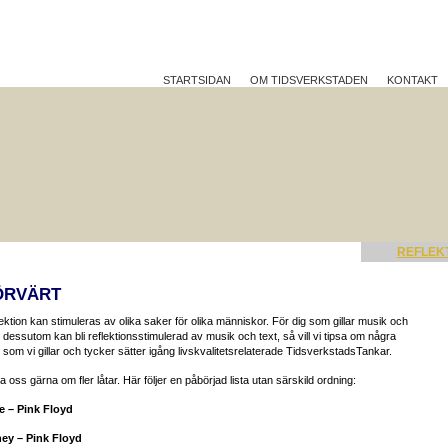
STARTSIDAN
OM TIDSVERKSTADEN
KONTAKT
TTRE PÅ JOBBET?
HÅLLBAR UTVECKLING
REFLEK
ÖRVÄRT
ektion kan stimuleras av olika saker för olika människor. För dig som gillar musik och
dessutom kan bli reflektionsstimulerad av musik och text, så vill vi tipsa om några
r som vi gillar och tycker sätter igång livskvalitetsrelaterade TidsverkstadsTankar.
a oss gärna om fler låtar. Här följer en påbörjad lista utan särskild ordning:
e – Pink Floyd
ey – Pink Floyd