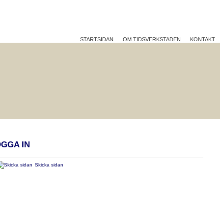
STARTSIDAN
OM TIDSVERKSTADEN
KONTAKT
TTRE PÅ JOBBET?
HÅLLBAR UTVECKLING
REFLEK
GGA IN
Skicka sidan