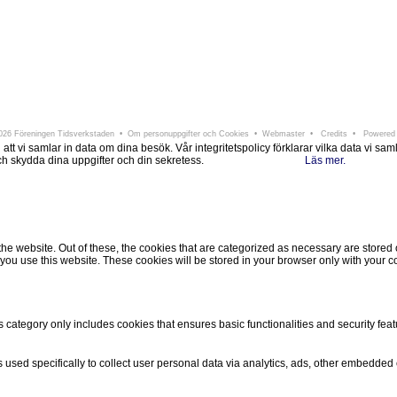
ningen Tidsverkstaden
Södra Larmgatan 6 • 411 16 Göteborg • e-post:
info@tidsverkstad
26 Föreningen Tidsverkstaden •
Om personuppgifter och Cookies
•
Webmaster
•
Credits
• Powered
i samlar in data om dina besök. Vår integritetspolicy förklarar vilka data vi samlar i
 och skydda dina uppgifter och din sekretess.
Läs mer.
Ok, jag förstår.
Avvisa
 website. Out of these, the cookies that are categorized as necessary are stored on
ou use this website. These cookies will be stored in your browser only with your co
s category only includes cookies that ensures basic functionalities and security fea
is used specifically to collect user personal data via analytics, ads, other embedde