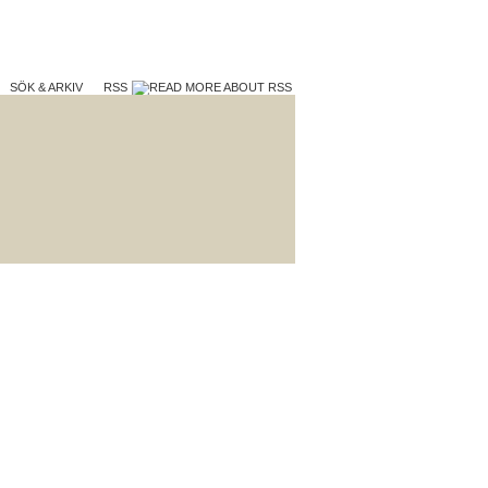
SÖK & ARKIV
RSS
TERA
VAD VI GÖR