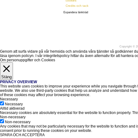
cookies
Credits och tack
Expandera länkträd
Före
Copyright
©
20
Genom att surfa vidare på vår hemsida och använda våra tjänster så godkänner du att v
läsa igenom policyn. I vår integritetspolicy hittar du även alternativ för att hantera
Om personuppgifter och Cookies
Stäng
PRIVACY OVERVIEW
This website uses cookies to improve your experience while you navigate through the
website. We also use third-party cookies that help us analyze and understand how y
of these cookies may affect your browsing experience.
Necessary
Necessary
Alltid aktiverad
Necessary cookies are absolutely essential for the website to function properly. Thi
Non-necessary
Non-necessary
Any cookies that may not be particularly necessary for the website to function and 
consent prior to running these cookies on your website.
SPARA OCH ACCEPTERA