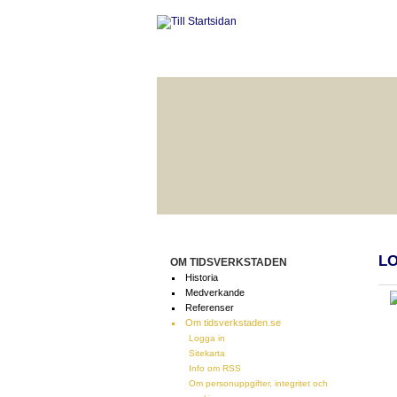
HÅLLBAR LIVSKVALITET
BÄ
LO
OM TIDSVERKSTADEN
Historia
Medverkande
Referenser
Om tidsverkstaden.se
Logga in
Sitekarta
Info om RSS
Om personuppgifter, integritet och