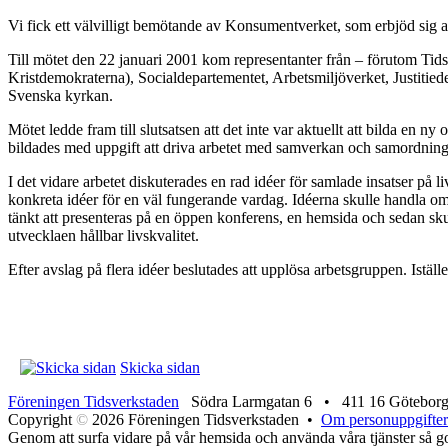
Vi fick ett välvilligt bemötande av Konsumentverket, som erbjöd sig at
Till mötet den 22 januari 2001 kom representanter från – förutom Tid
Kristdemokraterna), Socialdepartementet, Arbetsmiljöverket, Justitied
Svenska kyrkan.
Mötet ledde fram till slutsatsen att det inte var aktuellt att bilda en
bildades med uppgift att driva arbetet med samverkan och samordning 
I det vidare arbetet diskuterades en rad idéer för samlade insatser på 
konkreta idéer för en väl fungerande vardag. Idéerna skulle handla om
tänkt att presenteras på en öppen konferens, en hemsida och sedan skulle
utvecklaen hållbar livskvalitet.
Efter avslag på flera idéer beslutades att upplösa arbetsgruppen. Istä
Skicka sidan
Föreningen Tidsverkstaden
Södra Larmgatan 6 • 411 16 Götebor
Copyright
©
2026 Föreningen Tidsverkstaden •
Om personuppgifter
Genom att surfa vidare på vår hemsida och använda våra tjänster så god