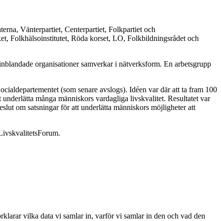
rna, Vänterpartiet, Centerpartiet, Folkpartiet och
et, Folkhälsoinstitutet, Röda korset, LO, Folkbildningsrådet och
att inblandade organisationer samverkar i nätverksform. En arbetsgrupp
 Socialdepartementet (som senare avslogs). Idéen var där att ta fram 100
 underlätta många människors vardagliga livskvalitet. Resultatet var
beslut om satsningar för att underlätta människors möjligheter att
 LivskvalitetsForum.
klarar vilka data vi samlar in, varför vi samlar in den och vad den