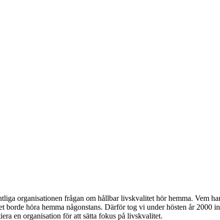
ntliga organisationen frågan om hållbar livskvalitet hör hemma. Vem har
itet borde höra hemma någonstans. Därför tog vi under hösten år 2000 initi
tiera en organisation för att sätta fokus på livskvalitet.