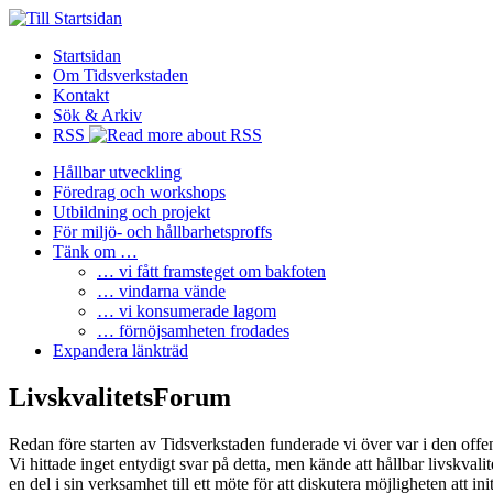
Startsidan
Om Tidsverkstaden
Kontakt
Sök & Arkiv
RSS
Hållbar utveckling
Föredrag och workshops
Utbildning och projekt
För miljö- och hållbarhetsproffs
Tänk om …
… vi fått framsteget om bakfoten
… vindarna vände
… vi konsumerade lagom
… förnöjsamheten frodades
Expandera länkträd
LivskvalitetsForum
Redan före starten av Tidsverkstaden funderade vi över var i den offe
Vi hittade inget entydigt svar på detta, men kände att hållbar livskval
en del i sin verksamhet till ett möte för att diskutera möjligheten att ini