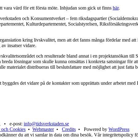
t vara värd för ett första möte. Inbjudan som gick ut finns
här
.
sverkstaden och Konsumentverket – fem riksdagspartier (Socialdemokrate
epartementet, Kulturdepartementet, Socialstyrelsen, Riksförsäkringsverk
 ny organsiation kring livskvalitet, men att det fanns många fördelar med 
av insatser vidare.
livskvalitetsområdet och resulterade bland annat i en projektansökan till
 breda lösningar som skulle kunna omsättas i konkreta satsningar för att
 materialet distribueras till beslutsfattare med möjlighet att just fatta 
llet byggdes det vidare på de kontakter som upprättats under arbetet med
g • e-post:
info@tidsverkstaden.se
 och Cookies
•
Webmaster
•
Credits
• Powered by
WordPress
känner du att vi samlar in data om dina besök. Vår integritetspolicy för