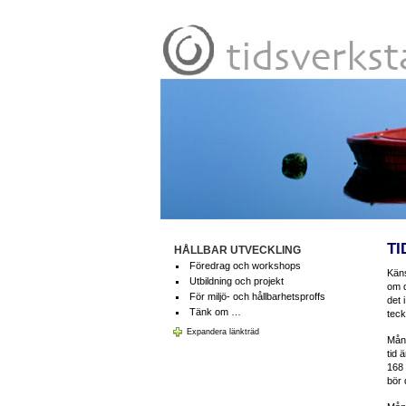
TI
HÅLLBAR UTVECKLING
Föredrag och workshops
Käns
Utbildning och projekt
om d
För miljö- och hållbarhetsproffs
det 
Tänk om …
teck
Expandera länkträd
Mång
tid 
168 
bör 