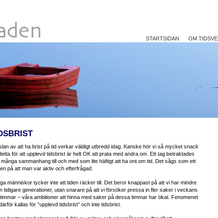
STARTSIDAN
OM TIDSV
DSBRIST
lan av att ha brist på tid verkar väldigt utbredd idag. Kanske hör vi så mycket snack
etta för att upplevd tidsbrist är helt OK att prata med andra om. Ett tag betraktades
i många sammanhang till och med som lite häftigt att ha ont om tid. Det sågs som ett
en på att man var aktiv och efterfrågad.
a människor tycker inte att tiden räcker till. Det beror knappast på att vi har mindre
än tidigare generationer, utan snarare på att vi försöker pressa in fler saker i veckans
timmar – våra ambitioner att hinna med saker på dessa timmar har ökat. Fenomenet
därför kallas för ”upplevd tidsbrist” och inte tidsbrist.