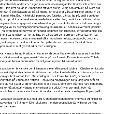
a brottas med almanackor fyllda av möten och göromål som syftar till att
fredsställa både andras och egna krav och förväntningar. Det handlar inte enbart om
tet. Hela livet bokas in. Ambitionen att vara duktig, viktig och omtyckt på livets alla
or kan få den tåligaste att gå på knäna. En lista över våra ambitioner om hur vi vill
 kan bli löjligt lång: kärleksfull partner; god förälder; vän att lita på; snäll son/dotter;
lig och produktiv arbetskamrat, medarbetare eller chef; omtänksam släkting; aktiv
eningsmedlem; engagerad samhällsmedborgare som källsorterar och dessutom gör
 möjliga val av premiepensionsförsäkring, husläkare, el- och teleleverantör, politiskt
i (nu även med personval) för riksdag, kommun och landsting, kyrkofullmäktige, EU-
ament samt hjälper farmor att hitta en värdig äldreomsorg och stöttar barnen i att
a egna medvetna val av skola med olika huvudmannaskap, pedagogik, program,
er, inriktningar och valbara kurser. Sen gäller det att motionera för att sköta om
pen så att vi rent fysiskt orkar med vardagen.
kan vara svårt att förstå att vi klarar av allt detta. Kanske står svaret att finna i det
um att vi svenskar i genomsnitt ”vilar upp” oss framför TV:n motsvarande 25 hela
 varje år. Men å andra sidan tar det ju rätt mycket tid från allt annat.
 ambitioner är kanske den främsta orsaken till upplevd tidsbrist. Känslan av tidsbrist
oss naturligt att öka farten för att hinna med vilket kan leda till att vi missar mycket av
som gör livet värt att leva. Om vardagen rusar fram i
140 km/h
, behövs all
entration på vägen och trafiken. Den övriga omgivningen blir suddig och svår att
tera till. Hur klarar vi att förhålla oss till oss själva, dem som står oss nära och andra
iskor då allt utom vägens markeringar är suddigt? Hur stor makt över vårt
agsliv har vi då våra ambitioner förvandlar oss till en kula i vardagens flipperspel?
visst kan det kännas kul med fart. Och hastigheten behöver inte vara ett hinder för
ra vardag – så länge vi följer skyltarna mot den destination där vi finner verkligt
e i vardagen.
rt land har en stor del av befolkningen helt andra problem som också har med tiden