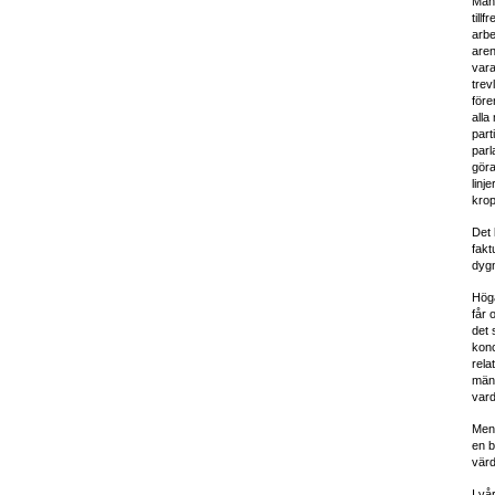
Mång
till
arbe
aren
vara
trev
för
alla
part
parl
gör
linj
krop
Det 
fakt
dygn
Höga
får 
det 
konc
rela
männ
vard
Men 
en b
värd
I vå