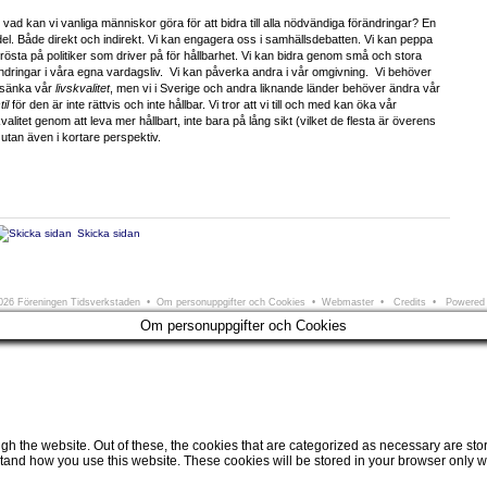
vad kan vi vanliga människor göra för att bidra till alla nödvändiga förändringar? En
del. Både direkt och indirekt. Vi kan engagera oss i samhällsdebatten. Vi kan peppa
rösta på politiker som driver på för hållbarhet. Vi kan bidra genom små och stora
ndringar i våra egna vardagsliv. Vi kan påverka andra i vår omgivning. Vi behöver
 sänka vår
livskvalitet
, men vi i Sverige och andra liknande länder behöver ändra vår
til
för den är inte rättvis och inte hållbar. Vi tror att vi till och med kan öka vår
kvalitet genom att leva mer hållbart, inte bara på lång sikt (vilket de flesta är överens
utan även i kortare perspektiv.
Skicka sidan
ningen Tidsverkstaden
Södra Larmgatan 6 • 411 16 Göteborg • e-post:
info@tidsverkstad
26 Föreningen Tidsverkstaden •
Om personuppgifter och Cookies
•
Webmaster
•
Credits
• Powered
Om personuppgifter och Cookies
 the website. Out of these, the cookies that are categorized as necessary are store
tand how you use this website. These cookies will be stored in your browser only wi