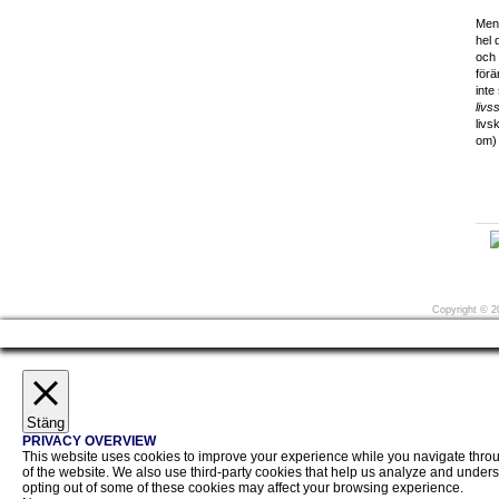
Men 
hel 
och 
förä
inte
livss
livs
om) 
Före
Copyright
©
20
Stäng
PRIVACY OVERVIEW
This website uses cookies to improve your experience while you navigate through
of the website. We also use third-party cookies that help us analyze and unders
opting out of some of these cookies may affect your browsing experience.