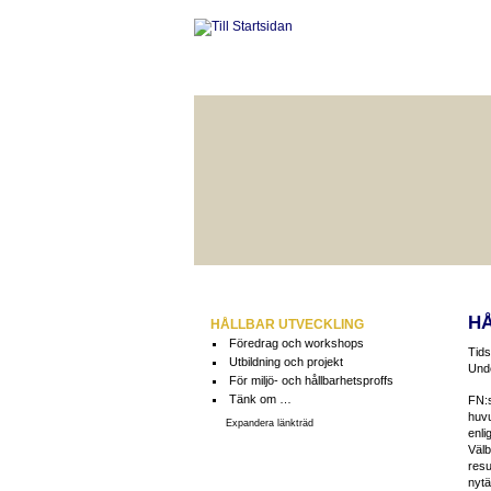
HÅLLBAR LIVSKVALITET
BÄ
H
HÅLLBAR UTVECKLING
Föredrag och workshops
Tids
Utbildning och projekt
Unde
För miljö- och hållbarhetsproffs
Tänk om …
FN:s
huvu
Expandera länkträd
enli
Välb
resu
nyt