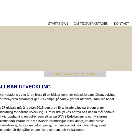
STARTSIDAN
OM TIDSVERKSTADEN
KONTAKT
TTRE PÅ JOBBET?
HÅLLBAR UTVECKLING
REFLEK
ÅLLBAR UTVECKLING
verkstadens syfte är att bidra till en hållbar och mer mänsklig samhällsutveckling.
r menyerna till vänster ger vi exempel på vad vi gör för att bidra, samt lite annat.
 17 globala mål är sedan 2015 den brett förankrade vägvisare som anger
driktning för hållbar utveckling . Om vi ska lyckas närma oss dessa mål behövs
gt vår uppfattning en politik som siktar på BNV ( Befolkningens och Naturens
efinnande) istället för BNP, livsstilsförändringar i rika länder, en mer rättvis
rsfördelning, fattigdomsbekämpning, fred, massiv teknisk utveckling, samt
änkande när det gäller ekonomiska system och mekanismer.