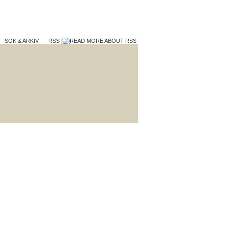
SÖK & ARKIV
RSS
TERA
VAD VI GÖR