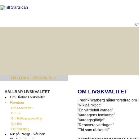
ST
HÅLLBAR LIVSKVALITET
BÄTTRE PÅ JOBBET?
OM LIVSKVALITET
HÅLLBAR LIVSKVALITET
Om Hållbar Livskvalitet
Fredrik Warberg håller föredrag om li
Föredrag
”Rik på riktigt”
Om Livskvalitet
”En värdefull vardag”
Om Tid
”Vardagens femkamp”
Om Hållbar utveckling
”Vardagsglädje”
Om Etik
”Renovera vardagen”
Fler föredrag …
”Tid som räcker till”
Rik på Riktigt – vår bok