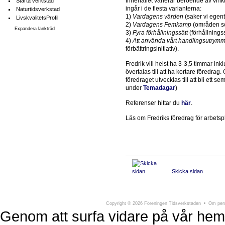
Innehållet varierar beroende av vink
Starta verkstad
ingår i de flesta varianterna:
Naturtidsverkstad
1)
Vardagens värden
(saker vi egent
LivskvalitetsProfil
2)
Vardagens Femkamp
(områden som
Expandera länkträd
3)
Fyra förhållningssätt
(förhållningssä
4)
Att använda vårt handlingsutrym
förbättringsinitiativ).
Fredrik vill helst ha 3-3,5 timmar ink
övertalas till att ha kortare föredra
föredraget utvecklas till att bli ett
under
Temadagar
)
Referenser hittar du
här
.
Läs om Fredriks föredrag för arbetsp
Skicka sidan
Föreningen Tidsverkstaden
Södra Larmga
Copyright
©
2026 Föreningen Tidsverkstaden •
Om pers
Genom att surfa vidare på vår hem