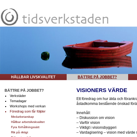
HÅLLBAR LIVSKVALITET
BÄTTRE PÅ JOBBET?
VISIONERS VÄRDE
BÄTTRE PÅ JOBBET?
Verkstäder
Ett föredrag om hur äkta och förankr
Temadagar
åstadkomma bestående önskad förä
Workshops med verkan
Föredrag som får följder
Innehåll:
Medarbetarskap
– Diskussion om vision
Hållbar arbetslivskvalitet
– Varför vision
Fyra förhållningssätt
– Viktigt i visionsbyggeri
– Vardagisering – vision med värde
Rik på riktigt