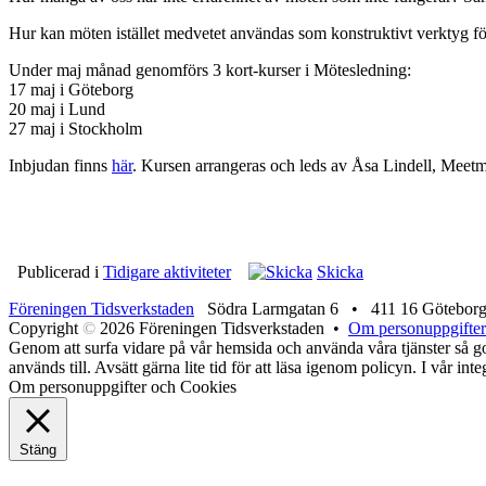
Hur kan möten istället medvetet användas som konstruktivt verktyg för a
Under maj månad genomförs 3 kort-kurser i Mötesledning:
17 maj i Göteborg
20 maj i Lund
27 maj i Stockholm
Inbjudan finns
här
. Kursen arrangeras och leds av Åsa Lindell, Meet
Publicerad i
Tidigare aktiviteter
Skicka
Föreningen Tidsverkstaden
Södra Larmgatan 6 • 411 16 Götebor
Copyright
©
2026 Föreningen Tidsverkstaden •
Om personuppgifter
Genom att surfa vidare på vår hemsida och använda våra tjänster så god
används till. Avsätt gärna lite tid för att läsa igenom policyn. I vår in
Om personuppgifter och Cookies
Stäng