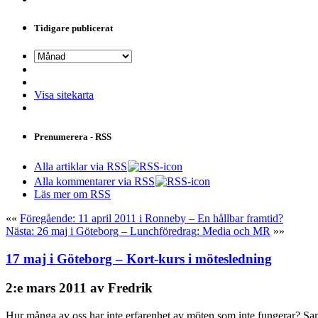
Tidigare publicerat
Visa sitekarta
Prenumerera - RSS
Alla artiklar via RSS
Alla kommentarer via RSS
Läs mer om RSS
««
Föregående: 11 april 2011 i Ronneby – En hållbar framtid?
Nästa: 26 maj i Göteborg – Lunchföredrag: Media och MR
»»
17 maj i Göteborg – Kort-kurs i mötesledning
2:e mars 2011 av Fredrik
Hur många av oss har inte erfarenhet av möten som inte fungerar? Sam