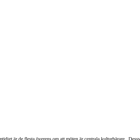
tidigt är de flesta överens om att möten är centrala kulturbärare. Des