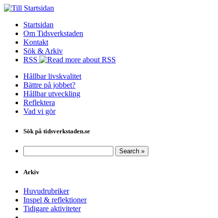
Startsidan
Om Tidsverkstaden
Kontakt
Sök & Arkiv
RSS
Hållbar livskvalitet
Bättre på jobbet?
Hållbar utveckling
Reflektera
Vad vi gör
Sök på tidsverkstaden.se
Arkiv
Huvudrubriker
Inspel & reflektioner
Tidigare aktiviteter