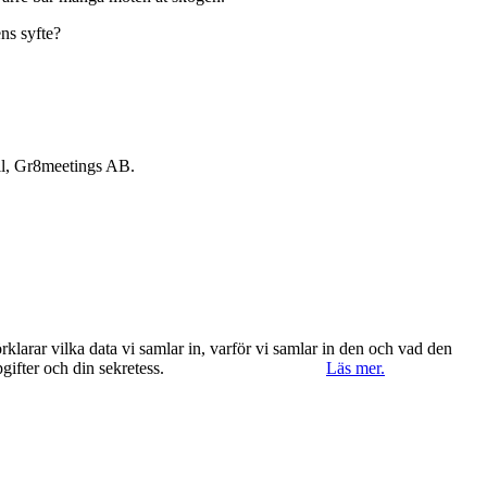
ens syfte?
ll, Gr8meetings AB.
klarar vilka data vi samlar in, varför vi samlar in den och vad den
ppgifter och din sekretess.
Ok, jag förstår.
Avvisa
Läs mer.