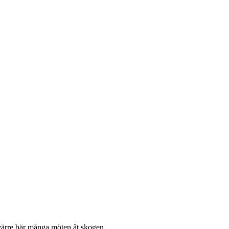
svärre bär många möten åt skogen.