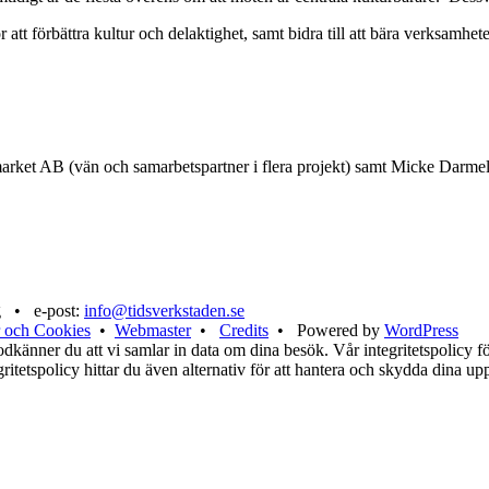
tt förbättra kultur och delaktighet, samt bidra till att bära verksamhet
market AB (vän och samarbetspartner i flera projekt) samt Micke Darme
g • e-post:
info@tidsverkstaden.se
 och Cookies
•
Webmaster
•
Credits
• Powered by
WordPress
känner du att vi samlar in data om dina besök. Vår integritetspolicy för
tegritetspolicy hittar du även alternativ för att hantera och skydda dina u