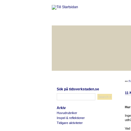
HÅLLBAR LIVSKVALITET
BÄ
««
F
Sök på tidsverkstaden.se
11
Hur
Arkiv
Huvudrubriker
Inge
Inspel & reflektioner
utif
Tidigare aktiviteter
Vad 