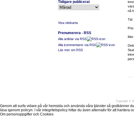
Tidigare publicerat
inno
värd
nå h
Tid:
Visa sitekarta
Pris:
Prenumerera - RSS
Mer 
Alla artiklar via RSS
Alla kommentarer via RSS
Dett
Läs mer om RSS
Stud
intr
pers
Före
Copyright
©
20
Genom att surfa vidare på vår hemsida och använda våra tjänster så godkänner du att v
läsa igenom policyn. I vår integritetspolicy hittar du även alternativ för att hantera
Om personuppgifter och Cookies