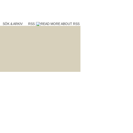
SÖK & ARKIV
RSS
TERA
VAD VI GÖR