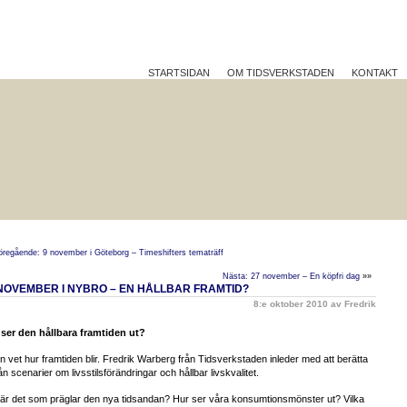
STARTSIDAN
OM TIDSVERKSTADEN
KONTAKT
TTRE PÅ JOBBET?
HÅLLBAR UTVECKLING
REFLEK
öregående: 9 november i Göteborg – Timeshifters tematräff
Nästa: 27 november – En köpfri dag
»»
 NOVEMBER I NYBRO – EN HÅLLBAR FRAMTID?
8:e oktober 2010 av Fredrik
 ser den hållbara framtiden ut?
n vet hur framtiden blir. Fredrik Warberg från Tidsverkstaden inleder med att berätta
rån scenarier om livsstilsförändringar och hållbar livskvalitet.
är det som präglar den nya tidsandan? Hur ser våra konsumtionsmönster ut? Vilka