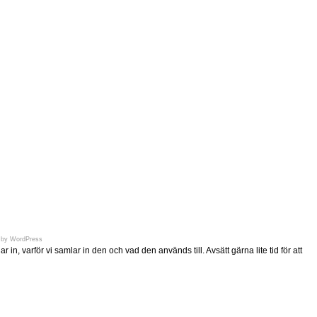
en.se
 by
WordPress
n, varför vi samlar in den och vad den används till. Avsätt gärna lite tid för att