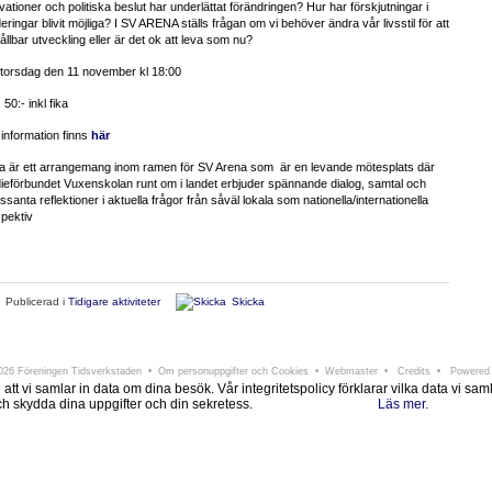
vationer och politiska beslut har underlättat förändringen? Hur har förskjutningar i
eringar blivit möjliga? I SV ARENA ställs frågan om vi behöver ändra vår livsstil för att
ållbar utveckling eller är det ok att leva som nu?
 torsdag den 11 november kl 18:00
 50:- inkl fika
information finns
här
a är ett arrangemang inom ramen för SV Arena som
är en levande mötesplats där
ieförbundet Vuxenskolan runt om i landet erbjuder spännande dialog, samtal och
essanta reflektioner i aktuella frågor från såväl lokala som nationella/internationella
pektiv
Publicerad i
Tidigare aktiviteter
Skicka
ningen Tidsverkstaden
Södra Larmgatan 6 • 411 16 Göteborg • e-post:
info@tidsverkstad
26 Föreningen Tidsverkstaden •
Om personuppgifter och Cookies
•
Webmaster
•
Credits
• Powered
i samlar in data om dina besök. Vår integritetspolicy förklarar vilka data vi samlar i
 och skydda dina uppgifter och din sekretess.
Läs mer.
Ok, jag förstår.
Avvisa