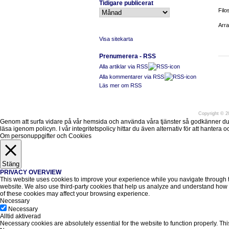
Tidigare publicerat
Filo
Arra
Visa sitekarta
Prenumerera - RSS
Alla artiklar via RSS
Alla kommentarer via RSS
Läs mer om RSS
Före
Copyright
©
20
Genom att surfa vidare på vår hemsida och använda våra tjänster så godkänner du att v
läsa igenom policyn. I vår integritetspolicy hittar du även alternativ för att hantera
Om personuppgifter och Cookies
Stäng
PRIVACY OVERVIEW
This website uses cookies to improve your experience while you navigate through the
website. We also use third-party cookies that help us analyze and understand how y
of these cookies may affect your browsing experience.
Necessary
Necessary
Alltid aktiverad
Necessary cookies are absolutely essential for the website to function properly. Thi