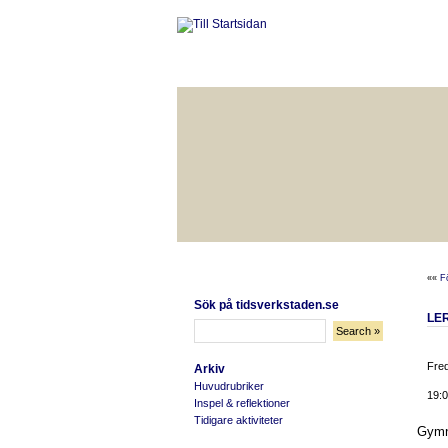
HÅLLBAR LIVSKVALITET
BÄ
««
F
Sök på tidsverkstaden.se
LE
Fred
Arkiv
Huvudrubriker
19:0
Inspel & reflektioner
Tidigare aktiviteter
Gymn