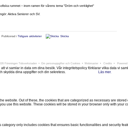
sofiska rummet – inom ramen för vårens tema "Dröm och verklighet"
ngör: Aktiva Seniorer och SV.
Publicerad i
Tidigare aktiviteter
Skicka
ningen Tidsverkstaden
Södra Larmgatan 6 • 411 16 Göteborg • e-post:
info@tidsverkstad
26 Föreningen Tidsverkstaden •
Om personuppgifter och Cookies
•
Webmaster
•
Credits
• Powered
i samlar in data om dina besök. Vår integritetspolicy förklarar vilka data vi samlar i
 och skydda dina uppgifter och din sekretess.
Läs mer.
Ok, jag förstår.
Avvisa
 website. Out of these, the cookies that are categorized as necessary are stored on
ou use this website. These cookies will be stored in your browser only with your co
s category only includes cookies that ensures basic functionalities and security fea