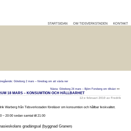
STARTSIDAN
OM TIDSVERKSTADEN
KONTAKT
TTRE PÅ JOBBET?
HÅLLBAR UTVECKLING
REFLEK
öregående: Göteborg 2 mars – föredrag om att växla ner
Nästa: Göteborg 24 mars – Björn Forsberg om tillväxt
»»
RUM 18 MARS – KONSUMTION OCH HÅLLBARHET
12:e februari 2010 av Fredrik
rik Warberg från Tidsverkstaden föreläser om konsumtion och hållbar livskvalitet.
0 – 20:00 sedan samtal till 21:00
asieskolans gradängsal (byggnad Granen
)