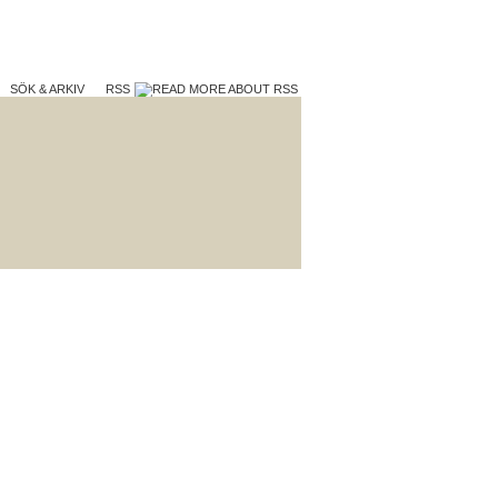
SÖK & ARKIV
RSS
TERA
VAD VI GÖR