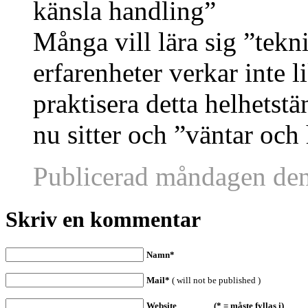
känsla handling”
Många vill lära sig ”tek
erfarenheter verkar inte 
praktisera detta helhetstänk
nu sitter och ”väntar och 
Publicerad måndagen de
Skriv en kommentar
Namn*
Mail*
( will not be published )
Website (* = måste fyllas i)