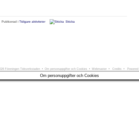
Publicerad i
Tidigare aktiviteter
Skicka
ningen Tidsverkstaden
Södra Larmgatan 6 • 411 16 Göteborg • e-post:
info@tidsverkstad
26 Föreningen Tidsverkstaden •
Om personuppgifter och Cookies
•
Webmaster
•
Credits
• Powered
Om personuppgifter och Cookies