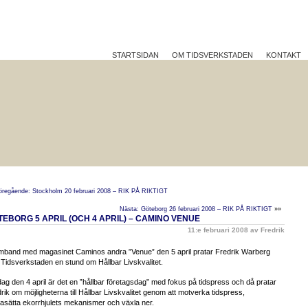
STARTSIDAN
OM TIDSVERKSTADEN
KONTAKT
TTRE PÅ JOBBET?
HÅLLBAR UTVECKLING
REFLEK
öregående: Stockholm 20 februari 2008 – RIK PÅ RIKTIGT
Nästa: Göteborg 26 februari 2008 – RIK PÅ RIKTIGT
»»
EBORG 5 APRIL (OCH 4 APRIL) – CAMINO VENUE
11:e februari 2008 av Fredrik
mband med magasinet Caminos andra ”Venue” den 5 april pratar
Fredrik Warberg
 Tidsverkstaden en stund om Hållbar Livskvalitet.
ag den 4 april är det en ”hållbar företagsdag” med fokus på tidspress och då pratar
rik om möjligheterna till Hållbar Livskvalitet genom att motverka tidspress,
gasätta ekorrhjulets mekanismer och växla ner.