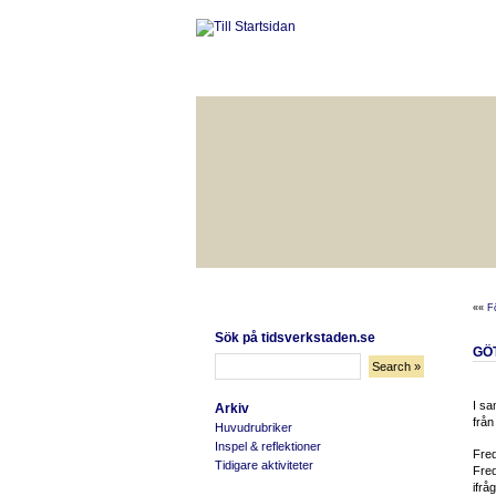
HÅLLBAR LIVSKVALITET
BÄ
««
F
Sök på tidsverkstaden.se
GÖT
I sa
Arkiv
från
Huvudrubriker
Inspel & reflektioner
Fred
Tidigare aktiviteter
Fred
ifrå