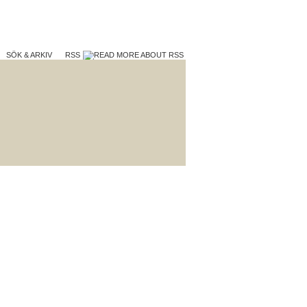
SÖK & ARKIV
RSS
TERA
VAD VI GÖR