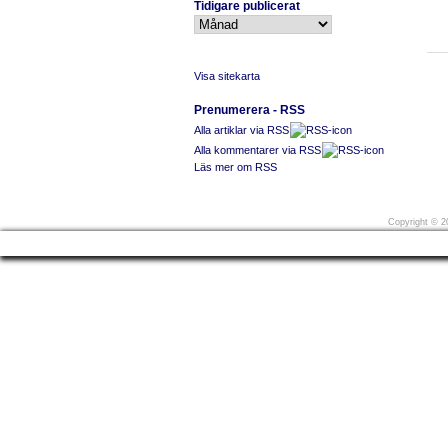
Tidigare publicerat
Visa sitekarta
Prenumerera - RSS
Alla artiklar via RSS
Alla kommentarer via RSS
Läs mer om RSS
Före
Copyright
©
20